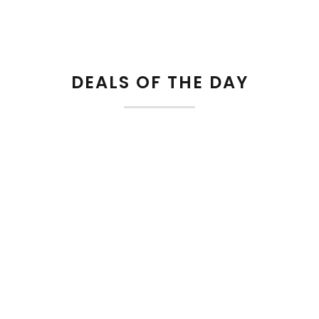
Téléphone
DEALS OF THE DAY
Date de naissance
Se souvenir de moi
Date de naissance
*
Adresse e-mail
*