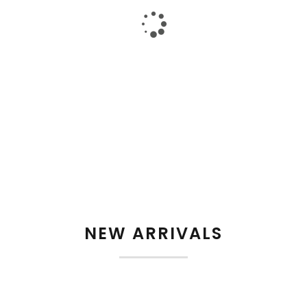
E
Mot de passe
*
off
Enter Date of Birthday
 ITEMS
S’INSCRIRE
NEW ARRIVALS