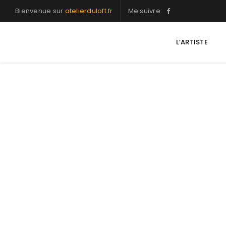
Bienvenue sur
atelierduloft.fr
Me suivre:
L’ARTISTE