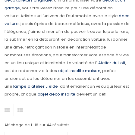
deco toilettes originale
, afin d’harmoniser votre
decoration
garage
, vous trouverez l’insolite pour une décoration
voiture. Artiste sur l’univers de l’automobile avec le style
deco
voiture
, je suis éprise de beaux matériaux, avec la passion de
l’élégance, j’aime chiner afin de pouvoir trouver la perle rare,
la sublimer en la détourant en décoration voiture, lui donner
une âme, retraçant son histoire en interprétant de
nombreuses émotions, pour transformer vote espace à vivre
en un lieu unique et inimitable. La volonté de l’
Atelier du Loft
,
est de redonner vie à des
objet insolite maison
, parfois
anciens et de les détourner en les assemblant avec
une
lampe d atelier Jielde
dont émanent un vécu qui leur est
propre, chaque
objet deco insolite
devient un défi.
Affichage de 1–16 sur 44 résultats