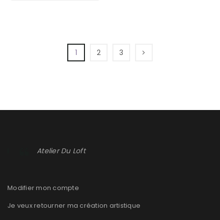
1
2
3
Atelier Du Loft
Modifier mon compte
Je veux retourner ma création artistique