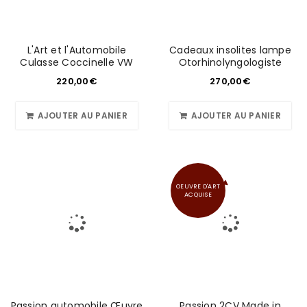
L'Art et l'Automobile
Cadeaux insolites lampe
Culasse Coccinelle VW
Otorhinolyngologiste
220,00
€
270,00
€
AJOUTER AU PANIER
AJOUTER AU PANIER
OEUVRE D'ART
ACQUISE
Passion automobile Œuvre
Passion 2CV Made in