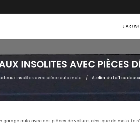
L’ARTIS
EAUX INSOLITES AVEC PIÈCES
adeaux insolites avec pièce auto moto
Atelier du Loft cadeau
/
ion garage auto avec des pièces de voiture, ainsi que de moto. La r