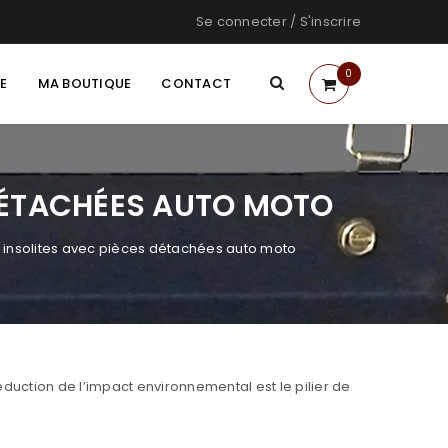
Se connecter
/
S'inscrire
0
TE
MA BOUTIQUE
CONTACT
 DÉTACHÉES AUTO MOTO
x insolites avec pièces détachées auto moto
éduction de l’impact environnemental est le pilier de