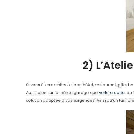
SE CONNECTER
2) L’Ateli
Identifiant ou e-mail
*
Si vous êtes architecte, bar, hôtel, restaurant, gîte, 
Aussi bien sur le thème garage que
voiture deco
, ou
Mot de passe
*
solution adaptée à vos exigences. Ainsi qu’un tarif bie
SE CONNECTER