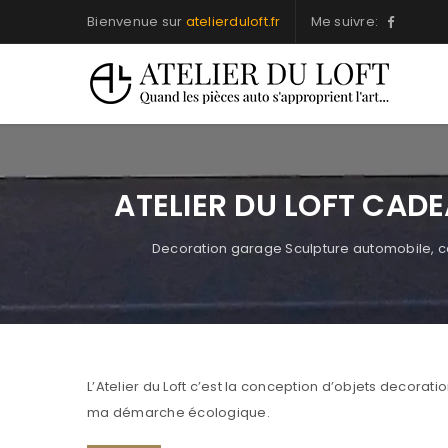
Bienvenue sur
atelierduloft.fr
Me suivre:
ATELIER DU LOFT CAD
Decoration garage Sculpture automobile, c
L’Atelier du Loft c’est la conception d’objets decorat
ma démarche écologique.