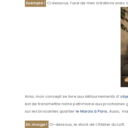
Exemple !
Ci dessous, l’une de mes créations avec
Ainsi, mon concept se livre aux détournements d’
obj
est de transmettre notre patrimoine aux prochaines g
sur les brocantes quartier
le Marais à Paris
.
Aussi, ma
En image !
Ci-dessous, le stock de L’Atelier du Loft.