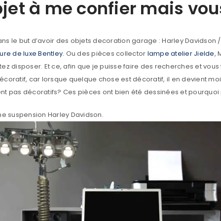
jet à me confier mais vou
S’INSCRIRE
s le but d’avoir des objets decoration garage : Harley Davidson / 
ure de luxe Bentley.
Ou des pièces collector
lampe atelier Jielde
, 
itez disposer. Et ce, afin que je puisse faire des recherches et vous
coratif, car lorsque quelque chose est décoratif, il en devient moi
nt pas décoratifs? Ces pièces ont bien été dessinées et pourquoi
ne suspension Harley Davidson.