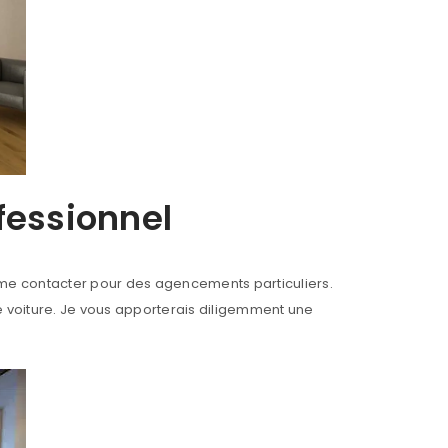
ofessionnel
Nom
*
as à me contacter pour des agencements particuliers.
voiture. Je vous apporterais diligemment une