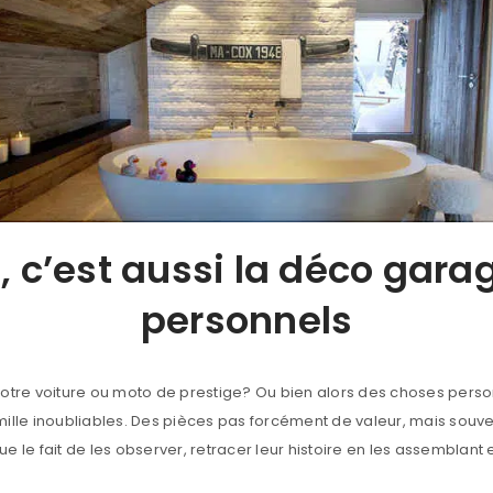
Date de naissance
*
Adresse e-mail
*
ft, c’est aussi la déco gar
personnels
Mot de passe
*
votre voiture ou moto de prestige? Ou bien alors des choses pers
famille inoubliables. Des pièces pas forcément de valeur, mais souv
Enter Date of Birthday
 le fait de les observer, retracer leur histoire
en les assemblant e