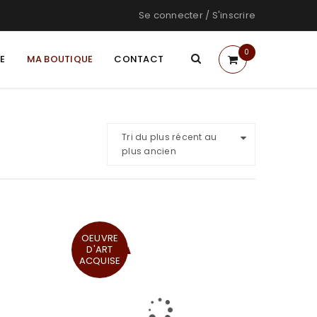
Se connecter
/
S'inscrire
0
TE
MA BOUTIQUE
CONTACT
Tri du plus récent au
plus ancien
OEUVRE
D'ART
ACQUISE