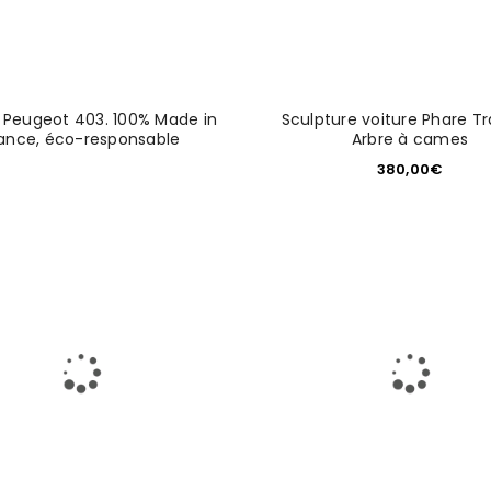
S’INSCRIRE
Prénom
*
 Peugeot 403. 100% Made in
Sculpture voiture Phare Tr
ance, éco-responsable
Arbre à cames
380,00
€
Téléphone
Date de naissance
Se souvenir de moi
Date de naissance
*