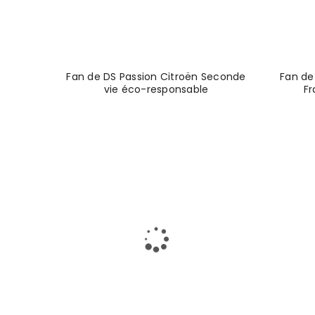
SE CONNECTER
Identifiant ou e-mail
*
Fan de DS Passion Citroën Seconde
Fan de
vie éco-responsable
Fr
Mot de passe
*
SE CONNECTER
MOT DE PASSE PERDU ?