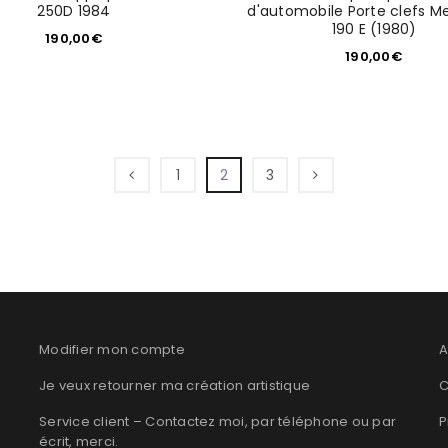
250D 1984
d'automobile Porte clefs M
190 E (1980)
190,00
€
190,00
€
1
2
3
Modifier mon compte
A
Je veux retourner ma création artistique
C
Service client – Contactez moi, par téléphone ou par
P
écrit, merci.