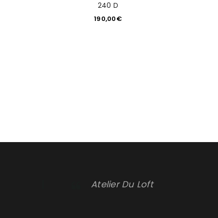
240 D
190,00
€
Atelier Du Loft