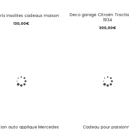
Deco garage Citroën Tracti
ets insolites cadeaux maison
1934
Adresse e-mail
*
130,00
€
300,00
€
Mot de passe
*
Enter Date of Birthday
S’INSCRIRE
ion auto applique Mercedes
Cadeau pour passion