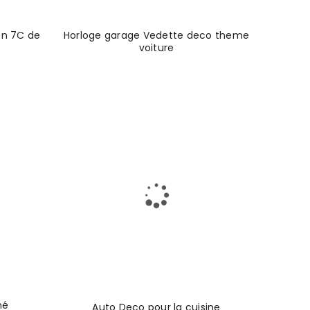
on 7C de
Horloge garage Vedette deco theme
voiture
né
Auto Deco pour la cuisine