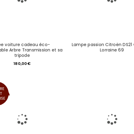
ée voiture cadeau éco-
Lampe passion Citroën DS21
ble Arbre Transmission et sa
Lorraine 69
tripode
180,00
€
RE
RT
ISE