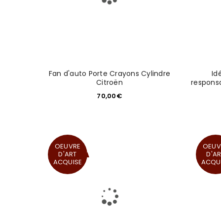
Fan d'auto Porte Crayons Cylindre
Id
Citroën
responsa
70,00
€
OEUVRE
OEUV
D'ART
D'A
ACQUISE
ACQU