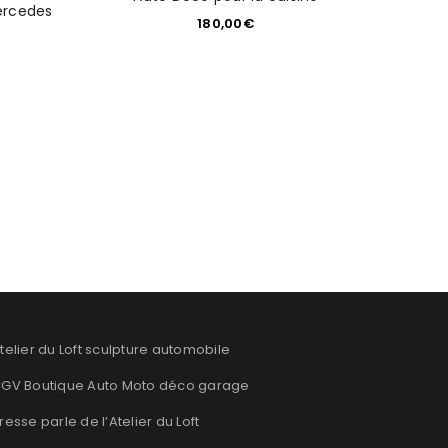
ercedes
180,00
€
telier du Loft sculpture automobile
GV Boutique Auto Moto déco garage
resse parle de l’Atelier du Loft