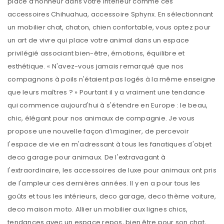
place d’honneur dans votre intérieur comme ces
accessoires Chihuahua, accessoire Sphynx. En sélectionnant
un mobilier chat, chaton, chien confortable, vous optez pour
un art de vivre qui place votre animal dans un espace
privilégié associant bien-être, émotions, équilibre et
esthétique. « N'avez-vous jamais remarqué que nos
compagnons à poils n'étaient pas logés à la même enseigne
que leurs maîtres ? » Pourtant il y a vraiment une tendance
qui commence aujourd'hui à s'étendre en Europe : le beau,
chic, élégant pour nos animaux de compagnie. Je vous
propose une nouvelle façon d’imaginer, de percevoir
l'espace de vie en m'adressant à tous les fanatiques d'objet
deco garage pour animaux. De l'extravagant à
l'extraordinaire, les accessoires de luxe pour animaux ont pris
de l'ampleur ces dernières années. Il y en a pour tous les
goûts et tous les intérieurs, deco garage, deco thème voiture,
deco maison moto. Allier un mobilier aux lignes chics,
tendances avec un espace repos, bien être pour son chat,