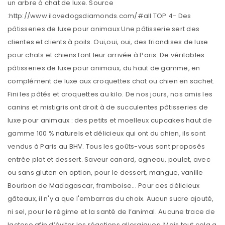
un arbre à chat de luxe. Source
:http://www.ilovedogsdiamonds.com/#all TOP 4- Des
pâtisseries de luxe pour animaux Une pâtisserie sert des
clientes et clients à poils. Oui,oui, oui, des friandises de luxe
pour chats et chiens font leur arrivée à Paris. De véritables
pâtisseries de luxe pour animaux, du haut de gamme, en
complément de luxe aux croquettes chat ou chien en sachet.
Fini les pâtés et croquettes au kilo. De nos jours, nos amis les
canins et mistigris ont droit à de succulentes pâtisseries de
luxe pour animaux : des petits et moelleux cupcakes haut de
gamme 100 % naturels et délicieux qui ont du chien, ils sont
vendus à Paris au BHV. Tous les goûts-vous sont proposés
entrée plat et dessert. Saveur canard, agneau, poulet, avec
ou sans gluten en option, pour le dessert, mangue, vanille
Bourbon de Madagascar, framboise... Pour ces délicieux
gâteaux, il n'y a que l'embarras du choix. Aucun sucre ajouté,
ni sel, pour le régime et la santé de l’animal. Aucune trace de
lactose afin d’éviter les réactions allergiques. Mais tout cela a