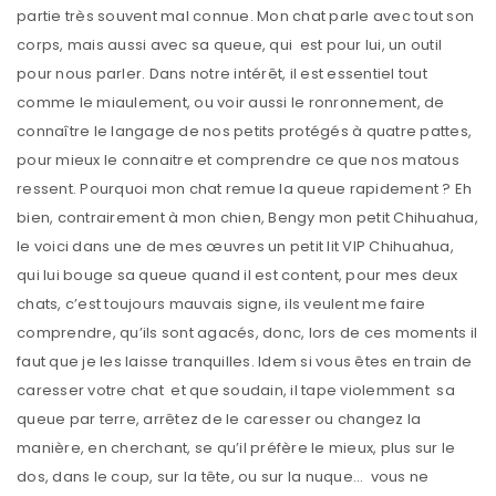
partie très souvent mal connue. Mon chat parle avec tout son
corps, mais aussi avec sa queue, qui est pour lui, un outil
pour nous parler. Dans notre intérêt, il est essentiel tout
comme le miaulement, ou voir aussi le ronronnement, de
connaître le langage de nos petits protégés à quatre pattes,
pour mieux le connaitre et comprendre ce que nos matous
ressent. Pourquoi mon chat remue la queue rapidement ? Eh
bien, contrairement à mon chien, Bengy mon petit Chihuahua,
le voici dans une de mes œuvres un petit lit VIP Chihuahua,
qui lui bouge sa queue quand il est content, pour mes deux
chats, c’est toujours mauvais signe, ils veulent me faire
comprendre, qu’ils sont agacés, donc, lors de ces moments il
faut que je les laisse tranquilles. Idem si vous êtes en train de
caresser votre chat et que soudain, il tape violemment sa
queue par terre, arrêtez de le caresser ou changez la
manière, en cherchant, se qu’il préfère le mieux, plus sur le
dos, dans le coup, sur la tête, ou sur la nuque… vous ne