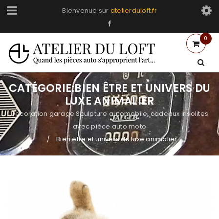
Bienvenue sur
atelierduloft.fr
0
CATÉGORIE:BIEN ÊTRE ET UNIVERS DU
LUXE ANIMALIER
Decoration garage Sculpture automobile, cadeaux insolites
avec pièce auto moto
Bien être et univers du luxe animalier
/