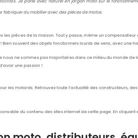
tocross.
Je parle avec naturel en jargon
moto sur le
fonctionnem
r fabriquer du mobilier avec des pièces de motos.
S’INSCRIRE
outes les pièces de la maison. Tout y passe, même un compensateu
.! Bien souvent des objets fonctionnels lourds de sens, avec une hi
Prénom
*
 que nous ne sommes pas majoritaires dans ce milieu du monde de 
’avoir une passion !
Téléphone
pour les motards. Retrouvez toute l’actualité des constructeurs, de
Date de naissance
Se souvenir de moi
responsable du contenu des sites internet de cette page. En cliquant
ion moto, distributeurs, é