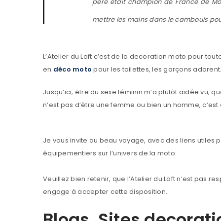
père était champion de France de Mo
mettre les mains dans le cambouis pou
SE CONNECTER
L’Atelier du Loft c’est de la decoration moto pour t
en
déco moto
pour les toilettes, les garçons adorent
Identifiant ou e-mail
*
Jusqu’ici, être du sexe féminin m’a plutôt aidée vu,
n’est pas d’être une femme ou bien un homme, c’est d
Mot de passe
*
Je vous invite au beau voyage, avec des liens utiles 
équipementiers sur l’univers de la moto.
SE CONNECTER
Veuillez bien retenir, que l’Atelier du Loft n’est pas 
engage à accepter cette disposition.
MOT DE PASSE PERDU ?
Blogs, Sites decorat