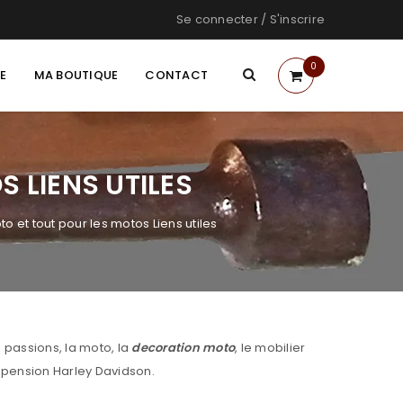
Se connecter
/
S'inscrire
0
TE
MA BOUTIQUE
CONTACT
 LIENS UTILES
o et tout pour les motos Liens utiles
 passions, la moto, la
decoration moto
, le mobilier
spension Harley Davidson.