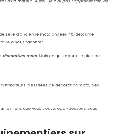
ent
d’un moteur. Aussi, je n’ai pas l’appréhension de
r de selle d’ancienne moto années 40, détourné
stoire à nous raconter.
Nom
*
la
decoration moto
. Mais ce qui importe le plus, ce
s distributeurs, des idées de decoration moto, des
 sur les liens que vous trouverez ci-dessous, vous
quipementiers sur