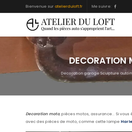
Bienvenue sur
atelierduloft.fr
Me suivre:
DECORATION M
Decoration garage Sculpture autom
Decoration moto
, pièces motos, assurance… Si vous 
avec des pièces de moto, comme cette lampe
Harl