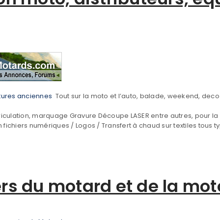
Date de naissance
*
Adresse e-mail
*
itures anciennes
Tout sur la moto et l’auto, balade, weekend, dec
Mot de passe
*
riculation, marquage Gravure Découpe LASER entre autres, pour la 
n fichiers numériques / Logos / Transfert à chaud sur textiles tous t
Enter Date of Birthday
ers du motard et de la mot
S’INSCRIRE