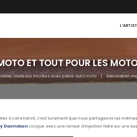
L’ARTIS
OTO ET TOUT POUR LES MOTOS
obile, cadeaux insolites avec pièce auto moto
Decoration mot
/
êtes à cet endroit, c’est surement que nous partageons les mêmes
ey Davindson
conçue avec une rampe d’injection fixée sur une su