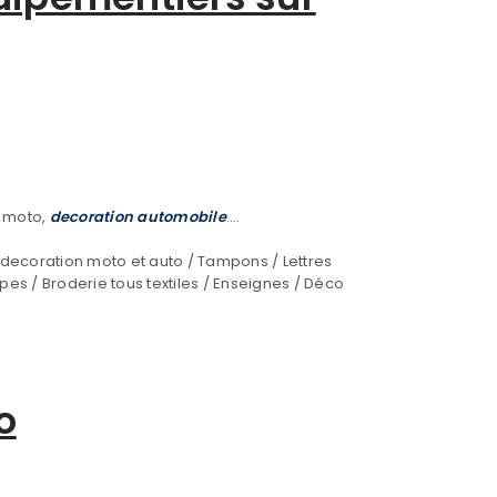
o moto,
decoration automobile
….
decoration moto et auto / Tampons / Lettres
ypes / Broderie tous textiles / Enseignes / Déco
o