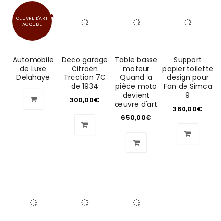
OEUVRE D'ART
ACQUISE
Automobile
Deco garage
Table basse
Support
de Luxe
Citroën
moteur
papier toilette
Delahaye
Traction 7C
Quand la
design pour
de 1934
pièce moto
Fan de Simca
devient
9
300,00
€
œuvre d'art
360,00
€
650,00
€