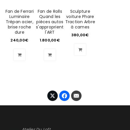
Fan de Ferrari
Fan de Rolls
Sculpture
Luminaire
Quand les
voiture Phare
Trépan acier,
pièces autos
Traction Arbre
brise roche
s'approprient
à cames
dure
l'ART
380,00
€
240,00
€
1.800,00
€
Atelier Du Loft