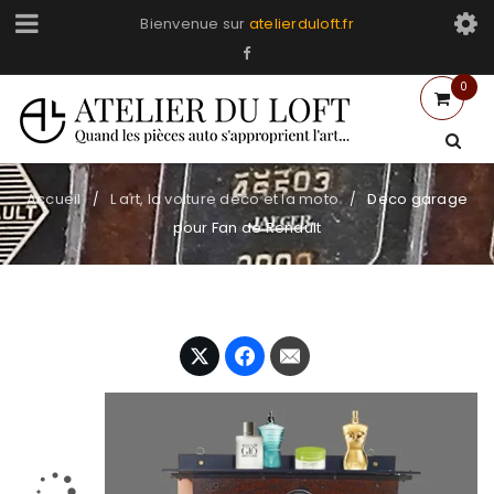
Bienvenue sur
atelierduloft.fr
0
Accueil
L art, la voiture deco et la moto
Deco garage
/
/
pour Fan de Renault