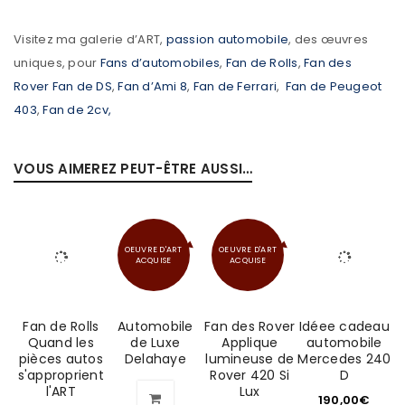
Visitez ma galerie d’ART,
passion automobile
, des œuvres
uniques, pour
Fans d’automobiles
,
Fan de Rolls
,
Fan des
Rover
Fan de DS
,
Fan d’Ami 8
,
Fan de Ferrari
,
Fan de Peugeot
403
,
Fan de 2cv,
VOUS AIMEREZ PEUT-ÊTRE AUSSI…
OEUVRE D'ART
OEUVRE D'ART
ACQUISE
ACQUISE
Fan de Rolls
Automobile
Fan des Rover
Idéee cadeau
Quand les
de Luxe
Applique
automobile
pièces autos
Delahaye
lumineuse de
Mercedes 240
s'approprient
Rover 420 Si
D
l'ART
Lux
190,00
€