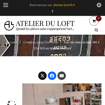
Bienvenue sur
atelierduloft.fr
0
Accueil
Cadeau pour homme
Fan de Mercedes 190 E
/
/
2.5-16 Evo Mythe roulant