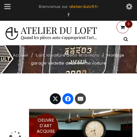
Bienvenue sur
atelierduloft.fr
0
Accueil
L art, la voiture deco et la moto
Horloge
/
/
garage Vedette deco theme voiture
OEUVRE
D'ART
ACQUISE