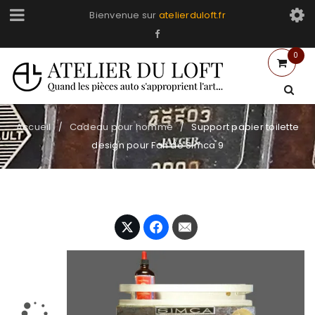
Bienvenue sur
atelierduloft.fr
0
Accueil
Cadeau pour homme
Support papier toilette
/
/
design pour Fan de Simca 9