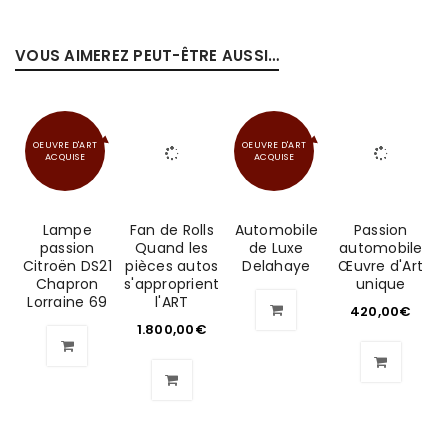
VOUS AIMEREZ PEUT-ÊTRE AUSSI…
OEUVRE D'ART
OEUVRE D'ART
ACQUISE
ACQUISE
Lampe
Fan de Rolls
Automobile
Passion
passion
Quand les
de Luxe
automobile
Citroën DS21
pièces autos
Delahaye
Œuvre d'Art
Chapron
s'approprient
unique
Lorraine 69
l'ART
420,00
€
1.800,00
€