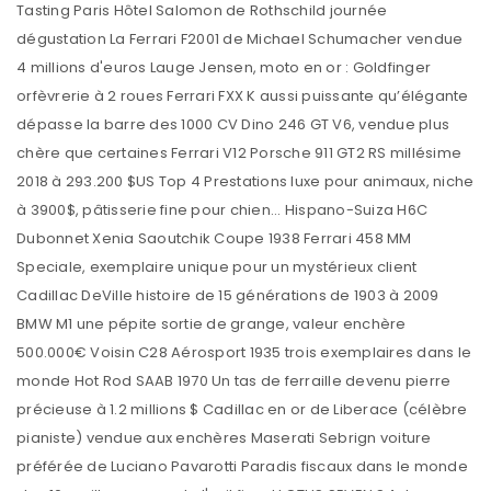
Tasting Paris Hôtel Salomon de Rothschild journée
dégustation La Ferrari F2001 de Michael Schumacher vendue
4 millions d'euros Lauge Jensen, moto en or : Goldfinger
orfèvrerie à 2 roues Ferrari FXX K aussi puissante qu’élégante
dépasse la barre des 1000 CV Dino 246 GT V6, vendue plus
chère que certaines Ferrari V12 Porsche 911 GT2 RS millésime
2018 à 293.200 $US Top 4 Prestations luxe pour animaux, niche
à 3900$, pâtisserie fine pour chien... Hispano-Suiza H6C
Dubonnet Xenia Saoutchik Coupe 1938 Ferrari 458 MM
Speciale, exemplaire unique pour un mystérieux client
Cadillac DeVille histoire de 15 générations de 1903 à 2009
BMW M1 une pépite sortie de grange, valeur enchère
500.000€ Voisin C28 Aérosport 1935 trois exemplaires dans le
monde Hot Rod SAAB 1970 Un tas de ferraille devenu pierre
précieuse à 1.2 millions $ Cadillac en or de Liberace (célèbre
pianiste) vendue aux enchères Maserati Sebrign voiture
préférée de Luciano Pavarotti Paradis fiscaux dans le monde