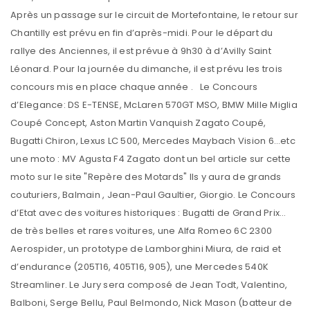
Après un passage sur le circuit de Mortefontaine, le retour sur
Chantilly est prévu en fin d’après-midi. Pour le départ du
rallye des Anciennes, il est prévue à 9h30 à d’Avilly Saint
Léonard. Pour la journée du dimanche, il est prévu les trois
concours mis en place chaque année . Le Concours
d’Elegance: DS E-TENSE, McLaren 570GT MSO, BMW Mille Miglia
Coupé Concept, Aston Martin Vanquish Zagato Coupé,
Bugatti Chiron, Lexus LC 500, Mercedes Maybach Vision 6…etc
une moto : MV Agusta F4 Zagato dont un bel article sur cette
moto sur le site "Repère des Motards" Ils y aura de grands
couturiers, Balmain , Jean-Paul Gaultier, Giorgio. Le Concours
d’Etat avec des voitures historiques : Bugatti de Grand Prix…
de très belles et rares voitures, une Alfa Romeo 6C 2300
Aerospider, un prototype de Lamborghini Miura, de raid et
d’endurance (205T16, 405T16, 905), une Mercedes 540K
Streamliner. Le Jury sera composé de Jean Todt, Valentino,
Balboni, Serge Bellu, Paul Belmondo, Nick Mason (batteur de