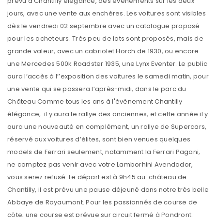
prévu à Chantilly élégance, des évènements sur les deux
jours, avec une vente aux enchères. Les voitures sont visibles
dès le vendredi 02 septembre avec un catalogue proposé
pour les acheteurs. Très peu de lots sont proposés, mais de
grande valeur, avec un cabriolet Horch de 1930, ou encore
une Mercedes 500k Roadster 1935, une Lynx Eventer. Le public
aura l’accès à l’’exposition des voitures le samedi matin, pour
une vente qui se passera l’après-midi, dans le parc du
Château Comme tous les ans à l'évènement Chantilly
élégance, il y aura le rallye des anciennes, et cette année il y
aura une nouveauté en complément, un rallye de Supercars,
réservé aux voitures d’élites, sont bien venues quelques
models de Ferrari seulement, notamment la Ferrari Pagani,
ne comptez pas venir avec votre Lamborhini Avendador,
vous serez refusé. Le départ est à 9h45 au château de
Chantilly, il est prévu une pause déjeuné dans notre très belle
Abbaye de Royaumont. Pour les passionnés de course de
côte, une course est prévue sur circuit fermé à Pondront.