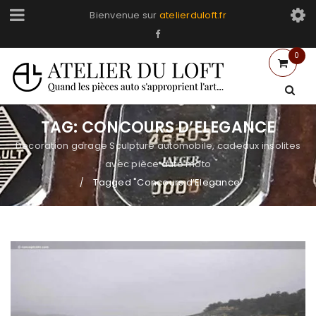
Bienvenue sur
atelierduloft.fr
0
TAG: CONCOURS D’ELEGANCE
Decoration garage Sculpture automobile, cadeaux insolites
avec pièce auto moto
Tagged "Concours d’Elegance"
/