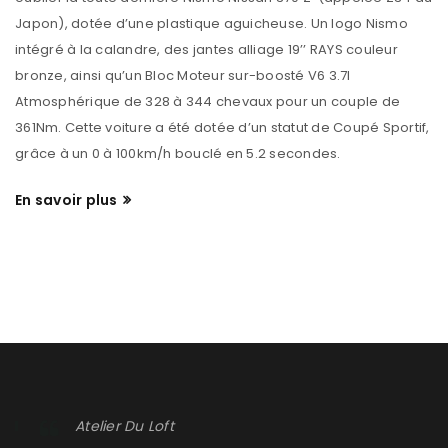
Japon), dotée d’une plastique aguicheuse. Un logo Nismo
intégré à la calandre, des jantes alliage 19’’ RAYS couleur
bronze, ainsi qu’un Bloc Moteur sur-boosté V6 3.7l
Atmosphérique de 328 à 344 chevaux pour un couple de
361Nm. Cette voiture a été dotée d’un statut de Coupé Sportif,
grâce à un 0 à 100km/h bouclé en 5.2 secondes.
En savoir plus
Atelier Du Loft