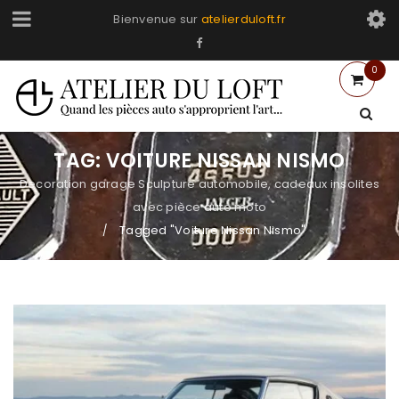
Bienvenue sur
atelierduloft.fr
0
TAG: VOITURE NISSAN NISMO
Decoration garage Sculpture automobile, cadeaux insolites
avec pièce auto moto
Tagged "Voiture Nissan Nismo"
/