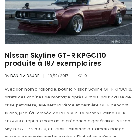
Nissan Skyline GT-R KPGC110
produite à 197 exemplaires
By
DANIELA DAUDE
18/10/2017
0
Avec son nom à rallonge, pour la Nissan Skyline GT-R KPGC110,
arrêts des chaînes de montage après 4 mois, pour cause de
crise pétrolière, elle sera la 2ème et dernière GT-R pendant
16 ans, jusqu'à l'arrivée de la BNR32.. La Nissan Skyline GT-R
KPGC110 a repris le nom de la précédente génération, Nissan
Skyline GT-R KPGC10, qui était l'initiatrice du fameux badge
que nous connaissons tous aujourd'hui, et ce grâce au