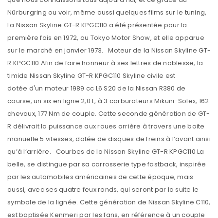
Nürburgring ou voir, même aussi quelques films sur le tuning,
La Nissan Skyline GT-R KPGC110 a été présentée pour la
première fois en 1972, au Tokyo Motor Show, et elle apparue
sur le marché en janvier 1973. Moteur de la Nissan Skyline GT-
R KPGC110 Afin de faire honneur à ses lettres de noblesse, la
timide Nissan Skyline GT-R KPGC110 Skyline civile est
dotée d'un moteur 1989 cc L6 S20 de la Nissan R380 de
course, un six en ligne 2,0 L, à 3 carburateurs Mikuni-Solex, 162
chevaux, 177 Nm de couple. Cette seconde génération de GT-
R délivrait la puissance aux roues arrière à travers une boite
manuelle 5 vitesses, dotée de disques de freins à l’avant ainsi
qu’à l’arrière. Courbes de la Nissan Skyline GT-R KPGC110 La
belle, se distingue par sa carrosserie type fastback, inspirée
par les automobiles américaines de cette époque, mais
aussi, avec ses quatre feux ronds, qui seront par la suite le
symbole de la lignée. Cette génération de Nissan Skyline C110,
est baptisée Kenmeri par les fans, en référence à un couple