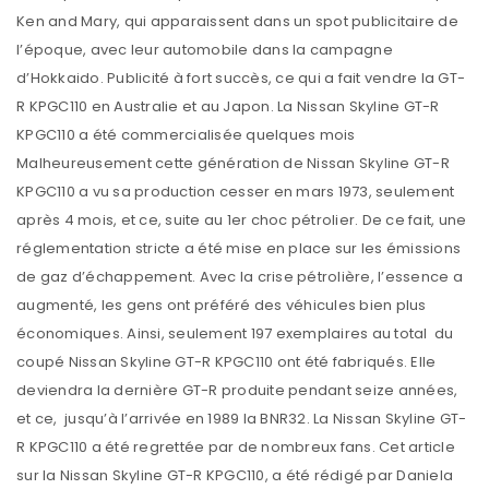
Ken and Mary, qui apparaissent dans un spot publicitaire de
l’époque, avec leur automobile dans la campagne
d’Hokkaido. Publicité à fort succès, ce qui a fait vendre la GT-
R KPGC110 en Australie et au Japon. La Nissan Skyline GT-R
KPGC110 a été commercialisée quelques mois
Malheureusement cette génération de Nissan Skyline GT-R
KPGC110 a vu sa production cesser en mars 1973, seulement
après 4 mois, et ce, suite au 1er choc pétrolier. De ce fait, une
réglementation stricte a été mise en place sur les émissions
de gaz d’échappement. Avec la crise pétrolière, l’essence a
augmenté, les gens ont préféré des véhicules bien plus
économiques. Ainsi, seulement 197 exemplaires au total du
coupé Nissan Skyline GT-R KPGC110 ont été fabriqués. Elle
deviendra la dernière GT-R produite pendant seize années,
et ce, jusqu’à l’arrivée en 1989 la BNR32. La Nissan Skyline GT-
R KPGC110 a été regrettée par de nombreux fans. Cet article
sur la Nissan Skyline GT-R KPGC110, a été rédigé par Daniela