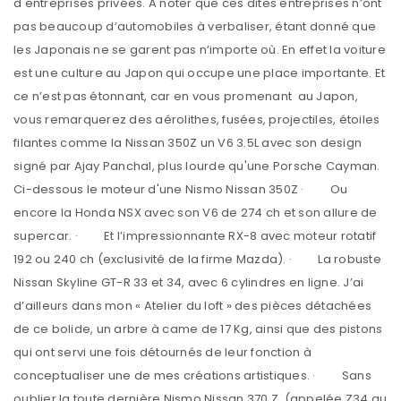
d'entreprises privées. A noter que ces dites entreprises n’ont
pas beaucoup d’automobiles à verbaliser, étant donné que
les Japonais ne se garent pas n’importe où. En effet la voiture
est une culture au Japon qui occupe une place importante. Et
ce n’est pas étonnant, car en vous promenant au Japon,
vous remarquerez des aérolithes, fusées, projectiles, étoiles
filantes comme la Nissan 350Z un V6 3.5L avec son design
signé par Ajay Panchal, plus lourde qu'une Porsche Cayman.
Ci-dessous le moteur d'une Nismo Nissan 350Z · Ou
encore la Honda NSX avec son V6 de 274 ch et son allure de
supercar. · Et l’impressionnante RX-8 avec moteur rotatif
192 ou 240 ch (exclusivité de la firme Mazda). · La robuste
Nissan Skyline GT-R 33 et 34, avec 6 cylindres en ligne. J’ai
d’ailleurs dans mon « Atelier du loft » des pièces détachées
de ce bolide, un arbre à came de 17 Kg, ainsi que des pistons
qui ont servi une fois détournés de leur fonction à
conceptualiser une de mes créations artistiques. · Sans
oublier la toute dernière Nismo Nissan 370 Z (appelée Z34 au