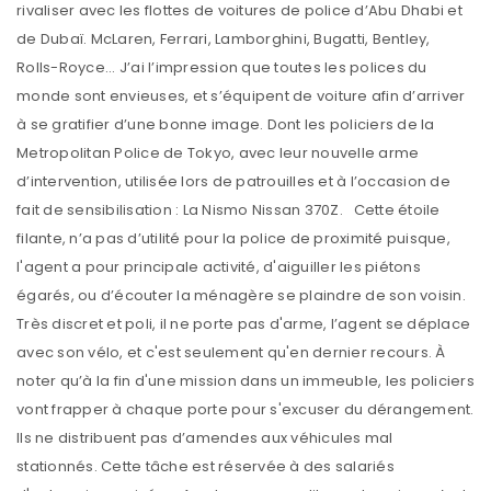
rivaliser avec les flottes de voitures de police d’Abu Dhabi et
de Dubaï. McLaren, Ferrari, Lamborghini, Bugatti, Bentley,
Rolls-Royce... J’ai l’impression que toutes les polices du
monde sont envieuses, et s’équipent de voiture afin d’arriver
à se gratifier d’une bonne image. Dont les policiers de la
Metropolitan Police de Tokyo, avec leur nouvelle arme
d’intervention, utilisée lors de patrouilles et à l’occasion de
fait de sensibilisation : La Nismo Nissan 370Z. Cette étoile
filante, n’a pas d’utilité pour la police de proximité puisque,
l'agent a pour principale activité, d'aiguiller les piétons
égarés, ou d’écouter la ménagère se plaindre de son voisin.
Très discret et poli, il ne porte pas d'arme, l’agent se déplace
avec son vélo, et c'est seulement qu'en dernier recours. À
noter qu’à la fin d'une mission dans un immeuble, les policiers
vont frapper à chaque porte pour s'excuser du dérangement.
Ils ne distribuent pas d’amendes aux véhicules mal
stationnés. Cette tâche est réservée à des salariés