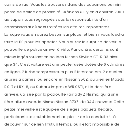
coins de rue. Vous les trouverez dans des cabanons ou mini
poste de police de proximité «Kôbans ». Il y en a environ 7000
au Japon, tous regroupés sous la responsabilité d'un
commissariat où sont traitées les affaires importantes.
Lorsque vous en aurez besoin sur place, et bien il vous faudra
faire le 110 pour les appeler. Vous aurez la surprise de voir la
patrouille de police arriver à vélo. Par contre, certains sont
mieux logés roulant en bolides Nissan Skyline GT-R 33 ainsi
que 34. C’est voiture est une petite fusée dotée de 6 cylindres
en ligne, 2 turbocompresseurs plus 2 intercoolers, 2 doubles
arbres à cames, ou encore en Nissan 350Z, ou bien en Mazda
RX-7 et RX-8, ou Subaru Impreza WRX STI, et la dernière
arrivée, utilisée par la patrouille Fairlady Z Nismo, qui a une
fière allure avec, la Nismo Nissan 370Z de 344 chevaux. Cette
petite merveille est équipée de sièges baquets Recaro,
participant indiscutablement au plaisir de la conduite ! : à
découvrir sur ce lien Il fut un temps, ou il était impossible de