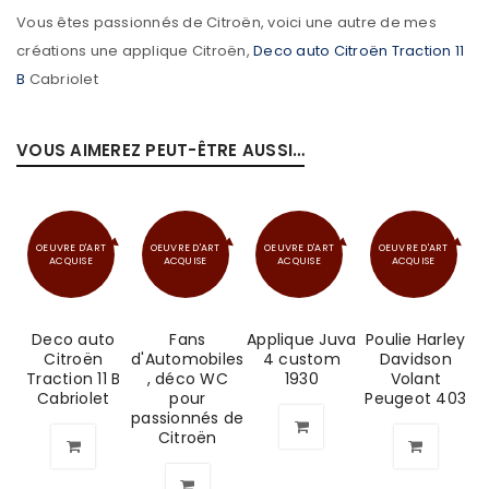
Vous êtes passionnés de Citroën, voici une autre de mes
créations une applique Citroën,
Deco auto Citroën Traction 11
B
Cabriolet
VOUS AIMEREZ PEUT-ÊTRE AUSSI…
OEUVRE D'ART
OEUVRE D'ART
OEUVRE D'ART
OEUVRE D'ART
ACQUISE
ACQUISE
ACQUISE
ACQUISE
Deco auto
Fans
Applique Juva
Poulie Harley
Citroën
d'Automobiles
4 custom
Davidson
Traction 11 B
, déco WC
1930
Volant
Cabriolet
pour
Peugeot 403
passionnés de
Citroën