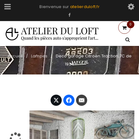
Bienvenue sur
atelierduloft.fr
0
Accueil
Lampes
Deco garage Citroën Traction 7C de
/
/
1934