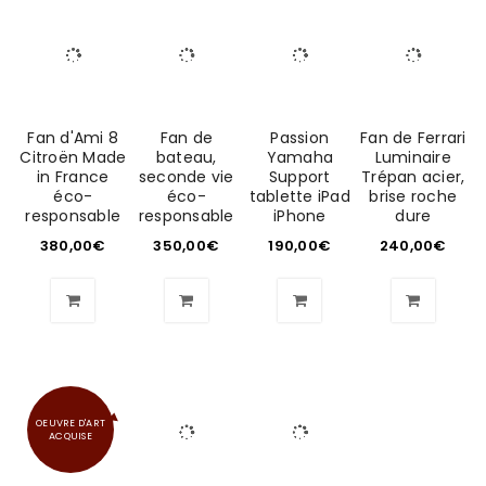
Fan d'Ami 8
Fan de
Passion
Fan de Ferrari
Citroën Made
bateau,
Yamaha
Luminaire
in France
seconde vie
Support
Trépan acier,
éco-
éco-
tablette iPad
brise roche
responsable
responsable
iPhone
dure
380,00
€
350,00
€
190,00
€
240,00
€
OEUVRE D'ART
ACQUISE