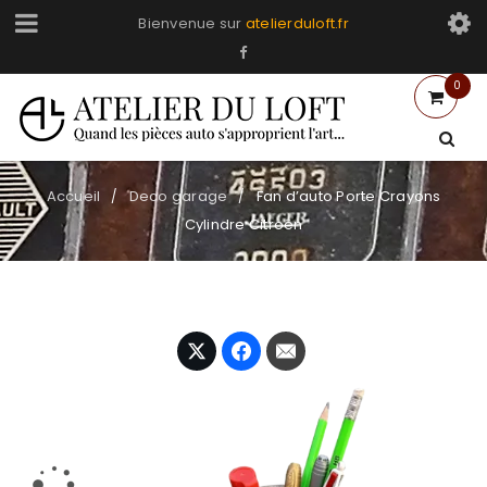
Bienvenue sur
atelierduloft.fr
0
Accueil
Deco garage
Fan d’auto Porte Crayons
/
/
Cylindre Citroën