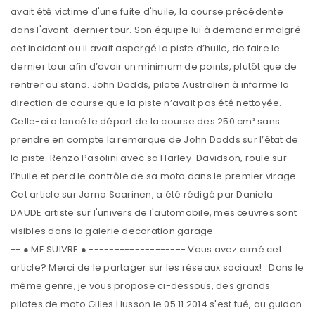
avait été victime d'une fuite d'huile, la course précédente
dans l'avant-dernier tour. Son équipe lui à demander malgré
cet incident ou il avait aspergé la piste d’huile, de faire le
dernier tour afin d’avoir un minimum de points, plutôt que de
rentrer au stand. John Dodds, pilote Australien à informe la
direction de course que la piste n’avait pas été nettoyée.
Celle-ci a lancé le départ de la course des 250 cm³ sans
prendre en compte la remarque de John Dodds sur l’état de
la piste. Renzo Pasolini avec sa Harley-Davidson, roule sur
l’huile et perd le contrôle de sa moto dans le premier virage.
Cet article sur Jarno Saarinen, a été rédigé par Daniela
DAUDE artiste sur l'univers de l'automobile, mes œuvres sont
visibles dans la galerie decoration garage -----------------
-- ● ME SUIVRE ● ------------------- Vous avez aimé cet
article? Merci de le partager sur les réseaux sociaux! Dans le
même genre, je vous propose ci-dessous, des grands
pilotes de moto Gilles Husson le 05.11.2014 s'est tué, au guidon