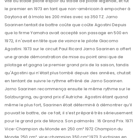
vite du stade pilote espoir au stade de pilote légende, et fut
le premier en 1973 en tant que non-américain à empocher à
Daytona et à Imola les 200 miles avec sa 350 TZ. Jarno
Saarinen tentait de battre coûte que coûte Agostini Depuis
que la firme Yamaha avait accepté son passage en 500 en
1972, il n'avait en tête que de vaincre le pilote Giacomo
Agostini. 1973 sur le circuit Paul Ricard Jarno Saarinen a offert
une grande démonstration de mise au point ainsi que de
pilotage et gagna Le premier grand prix de la saison, tandis
qu'Agostini qui n’était plus tombé depuis des années, chutait
en tentant de suivre le rythme effréné de Jarno Saarinen.
Jarno Saarinen recommença ensuite le même rythme sur le
Salzburgring, au grand prix d'Autriche. Agostini étant quand
même le plus fort, Saarinen était déterminé à démontrer qu’il
pouvait le battre, de ce fait, il s’est préparé très sérieusement
pour le grand prix de Monza. Son palmarès : 16 Grand Prix. 1971
Vice-Champion du Monde en 250 cm³ 1972 Champion du
Monde 250 cm³, vice-champion 350 cm³ 1973 3 victoires en