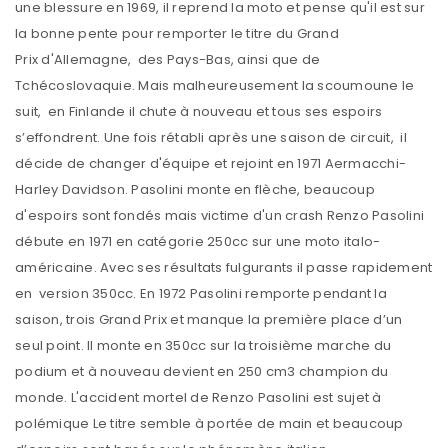
une blessure en 1969, il reprend la moto et pense qu'il est sur
la bonne pente pour remporter le titre du Grand
Prix d'Allemagne, des Pays-Bas, ainsi que de
Tchécoslovaquie. Mais malheureusement la scoumoune le
suit, en Finlande il chute à nouveau et tous ses espoirs
s’effondrent. Une fois rétabli après une saison de circuit, il
décide de changer d'équipe et rejoint en 1971 Aermacchi-
Harley Davidson. Pasolini monte en flèche, beaucoup
d'espoirs sont fondés mais victime d'un crash Renzo Pasolini
débute en 1971 en catégorie 250cc sur une moto italo-
américaine. Avec ses résultats fulgurants il passe rapidement
en version 350cc. En 1972 Pasolini remporte pendant la
saison, trois Grand Prix et manque la première place d’un
seul point. Il monte en 350cc sur la troisième marche du
podium et à nouveau devient en 250 cm3 champion du
monde. L'accident mortel de Renzo Pasolini est sujet à
polémique Le titre semble à portée de main et beaucoup