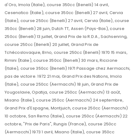
d'Oro, Imola (Italie), course 350cc (Benelli) 14 avril,
Cesenatico (Italie), course 350cc (Benelli) 27 avril, Cervia
(Italie), course 250cc (Benelli) 27 avril, Cervia (Italie), course
350cc (Benelli) 28 juin, Dutch TT, Assen (Pays-Bas), course
250cc (Benelli) 13 juillet, Grand Prix de la R.D.A., Sachsenring,
course 250cc (Benelli) 20 juillet, Grand Prix de
Tchécoslovaquie, Brno, course 250cc (Benelli) 1970 15 mars,
Rimini (Italie), course 350cc (Benelli) 30 mars, Riccione
(Italie), course 350cc (Benelli) 1971 Passage chez Aermacchi,
pas de victoire. 1972 21 mai, Grand Prix des Nations, Imola
(Italie), course 250cc (Aermacchi) 18 juin, Grand Prix de
Yougoslavie, Opatija, course 250cc (Aermacchi) 13 août,
Misano (Italie), course 250cc (Aermacchi) 24 septembre,
Grand Prix d'Espagne, Montjuich, course 250cc (Aermacchi)
10 octobre, San Remo (Italie), course 250cc (Aermacchi) 22
octobre, "Prix de Paris", Rungis (France), course 250cc
(Aermacchi) 1973 1 avril, Misano (Italie), course 350cc