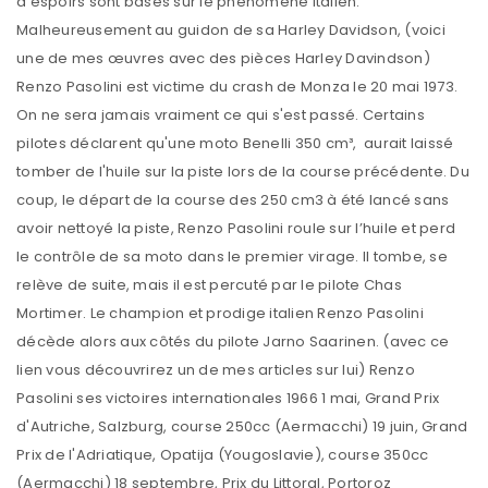
d’espoirs sont basés sur le phénomène italien.
Malheureusement au guidon de sa Harley Davidson, (voici
une de mes œuvres avec des pièces Harley Davindson)
Renzo Pasolini est victime du crash de Monza le 20 mai 1973.
On ne sera jamais vraiment ce qui s'est passé. Certains
pilotes déclarent qu'une moto Benelli 350 cm³, aurait laissé
tomber de l'huile sur la piste lors de la course précédente. Du
coup, le départ de la course des 250 cm3 à été lancé sans
avoir nettoyé la piste, Renzo Pasolini roule sur l’huile et perd
le contrôle de sa moto dans le premier virage. Il tombe, se
relève de suite, mais il est percuté par le pilote Chas
Mortimer. Le champion et prodige italien Renzo Pasolini
décède alors aux côtés du pilote Jarno Saarinen. (avec ce
lien vous découvrirez un de mes articles sur lui) Renzo
Pasolini ses victoires internationales 1966 1 mai, Grand Prix
d'Autriche, Salzburg, course 250cc (Aermacchi) 19 juin, Grand
Prix de l'Adriatique, Opatija (Yougoslavie), course 350cc
(Aermacchi) 18 septembre, Prix du Littoral, Portoroz