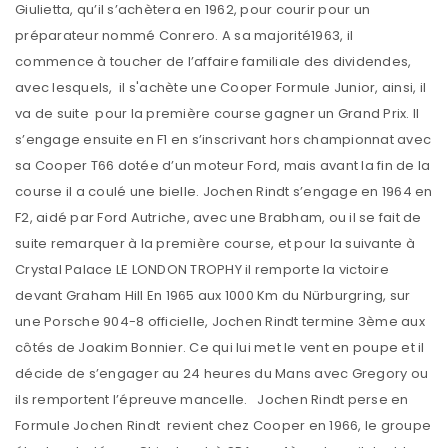
Giulietta, qu’il s’achètera en 1962, pour courir pour un
préparateur nommé Conrero. A sa majorité1963, il
commence à toucher de l’affaire familiale des dividendes,
avec lesquels, il s'achète une Cooper Formule Junior, ainsi, il
va de suite pour la première course gagner un Grand Prix. Il
s’engage ensuite en F1 en s’inscrivant hors championnat avec
sa Cooper T66 dotée d’un moteur Ford, mais avant la fin de la
course il a coulé une bielle. Jochen Rindt s’engage en 1964 en
F2, aidé par Ford Autriche, avec une Brabham, ou il se fait de
suite remarquer à la première course, et pour la suivante à
Crystal Palace LE LONDON TROPHY il remporte la victoire
devant Graham Hill En 1965 aux 1000 Km du Nürburgring, sur
une Porsche 904-8 officielle, Jochen Rindt termine 3ème aux
côtés de Joakim Bonnier. Ce qui lui met le vent en poupe et il
décide de s’engager au 24 heures du Mans avec Gregory ou
ils remportent l’épreuve mancelle. Jochen Rindt perse en
Formule Jochen Rindt revient chez Cooper en 1966, le groupe