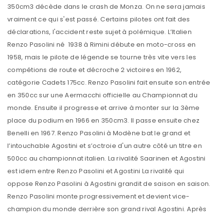
350cm3 décède dans le crash de Monza. On ne sera jamais
vraiment ce qui s'est passé. Certains pilotes ont fait des
déclarations, l'accident reste sujet à polémique. L’Italien
Renzo Pasolini né 1938 à Rimini débute en moto-cross en
1958, mais le pilote de légende se tourne très vite vers les
compétions de route et décroche 2 victoires en 1962,
catégorie Cadets 175cc. Renzo Pasolini fait ensuite son entrée
en 350cc sur une Aermacchi officielle au Championnat du
monde. Ensuite il progresse et arrive à monter sur la 3ème
place du podium en 1966 en 350cm3. Il passe ensuite chez
Benelli en 1967. Renzo Pasolini à Modène bat le grand et
l’intouchable Agostini et s’octroie d'un autre côté un titre en
500cc au championnat italien. La rivalité Saarinen et Agostini
est idem entre Renzo Pasolini et Agostini La rivalité qui
oppose Renzo Pasolini à Agostini grandit de saison en saison.
Renzo Pasolini monte progressivement et devient vice-
champion du monde derrière son grand rival Agostini. Après