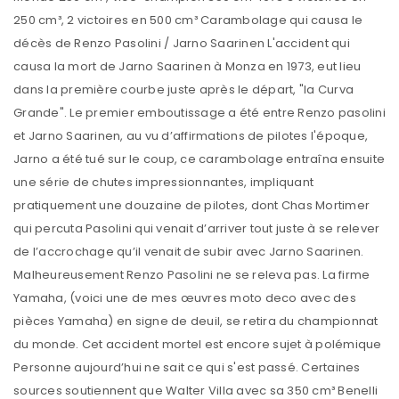
250 cm³, 2 victoires en 500 cm³ Carambolage qui causa le
décès de Renzo Pasolini / Jarno Saarinen L'accident qui
causa la mort de Jarno Saarinen à Monza en 1973, eut lieu
dans la première courbe juste après le départ, "la Curva
Grande". Le premier emboutissage a été entre Renzo pasolini
et Jarno Saarinen, au vu d’affirmations de pilotes l'époque,
Jarno a été tué sur le coup, ce carambolage entraîna ensuite
une série de chutes impressionnantes, impliquant
pratiquement une douzaine de pilotes, dont Chas Mortimer
qui percuta Pasolini qui venait d’arriver tout juste à se relever
de l’accrochage qu’il venait de subir avec Jarno Saarinen.
Malheureusement Renzo Pasolini ne se releva pas. La firme
Yamaha, (voici une de mes œuvres moto deco avec des
pièces Yamaha) en signe de deuil, se retira du championnat
du monde. Cet accident mortel est encore sujet à polémique
Personne aujourd’hui ne sait ce qui s'est passé. Certaines
sources soutiennent que Walter Villa avec sa 350 cm³ Benelli