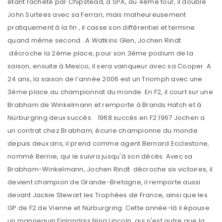
étant racheté par Chipstead, à SPA, au 4ème tour, il double
John Surtees avec sa Ferrari, mais malheureusement
pratiquement à la fin , il casse son différentiel et termine
quand même second. .A Watkins Glen, Jochen Rindt
décroche la 2ème place, pour son 3ème podium de la
saison, ensuite à Mexico, il sera vainqueur avec sa Cooper. A
24 ans, la saison de l’année 2006 est un Triomph avec une
3ème place au championnat du monde. En F2, il court sur une
Brabham de Winkelmann et remporte à Brands Hatch et à
Nürburgring deux succès. 1968 succès en F2 1967 Jochen a
un contrat chez Brabham, écurie championne du monde
depuis deux ans, il prend comme agent Bernard Ecclestone,
nommé Bernie, qui le suivra jusqu'à son décès. Avec sa
Brabham-Winkelmann, Jochen Rindt décroche six victoires, il
devient champion de Grande-Bretagne, il remporte aussi
devant Jackie Stewart les Trophées de France, ainsi que les
GP de F2 de Vienne et Nürburgring. Cette année-là il épouse
un mannequin Finlandais Nina Lincoln, qui n'est autre que la