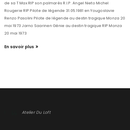
de sa T Max RIP son palmarès R.I.P. Angel Nieto Michel
Rougerie RIP Pilote de légende 31.05.1981 en Yougoslavie
Renzo Pasolini Pilote de légende au destin tragique Monza 20
mai 1973 Jarno Saarinen Génie au destin tragique RIP Monza
20 mai 1973
En savoir plus
Atelier Du Loft