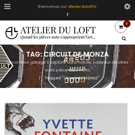
Bienvenue sur
atelierduloft.fr
0
TAG: CIRCUIT DE MONZA
Decoration garage Sculpture automobile, cadeaux insolites
avec pièce auto moto
Tagged "Circuit de Monza"
/