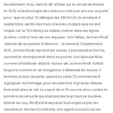
Hockenheim. Puis, vient le GP d'Italie sur le circuit de Monza.
En 1970, la technologie des ailerons n'est pas encore au point
pour que la Lotus 72 atteigne les 330 Km/h, le vendredi 4
septembre, après des tours d'essais, malgré que ce soit
risqué car la 72 n’était pas stable, même dans les lignes
droites, contre l’avis de son équipier John Miles, Jochen Rindt
décide de se passer d'ailerons. Le samedi, 5 septembre
1970, Jochen Rindt reprend les essais, il paraissait en forme,
sachant le championnat dans sa poche. Son épouse Nina,
comme d’habitude était là. Autour de Jochen Rindt flottait
toujours comme un air d’urgence, il détestait les essais, il
termine un tour de piste, quand sa Lotus 72 commence à
zigzaguer au freinage, pour ensuite tirer à grande vitesse
tout droit dans le rail. Le capot de la 72 sous le choc contre la
barrière de sécurité qui était placée trop haut se soulève,
blessé au cou, Rindt est évacué en tout urgence par les
sauveteurs. Bernie Ecclestone, son agent accouru sur les