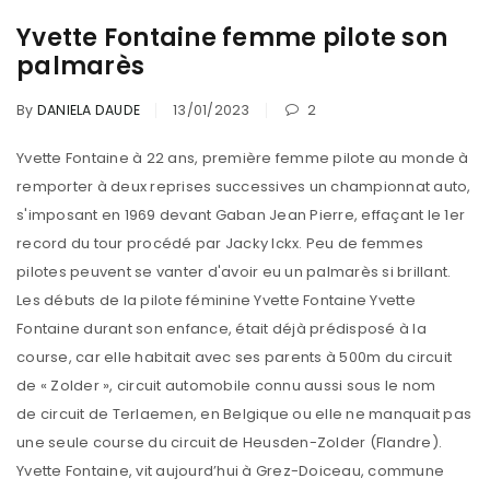
Yvette Fontaine femme pilote son
palmarès
By
DANIELA DAUDE
13/01/2023
2
Yvette Fontaine à 22 ans, première femme pilote au monde à
remporter à deux reprises successives un championnat auto,
s'imposant en 1969 devant Gaban Jean Pierre, effaçant le 1er
record du tour procédé par Jacky Ickx. Peu de femmes
pilotes peuvent se vanter d'avoir eu un palmarès si brillant.
Les débuts de la pilote féminine Yvette Fontaine Yvette
Fontaine durant son enfance, était déjà prédisposé à la
course, car elle habitait avec ses parents à 500m du circuit
de « Zolder », circuit automobile connu aussi sous le nom
de circuit de Terlaemen, en Belgique ou elle ne manquait pas
une seule course du circuit de Heusden-Zolder (Flandre).
Yvette Fontaine, vit aujourd’hui à Grez-Doiceau, commune