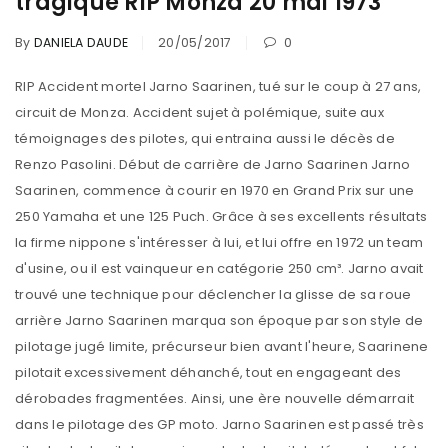
tragique RIP Monza 20 mai 1973
By
DANIELA DAUDE
20/05/2017
0
RIP Accident mortel Jarno Saarinen, tué sur le coup à 27 ans,
circuit de Monza. Accident sujet à polémique, suite aux
témoignages des pilotes, qui entraina aussi le décès de
Renzo Pasolini. Début de carrière de Jarno Saarinen Jarno
Saarinen, commence à courir en 1970 en Grand Prix sur une
250 Yamaha et une 125 Puch. Grâce à ses excellents résultats
la firme nippone s'intéresser à lui, et lui offre en 1972 un team
d'usine, ou il est vainqueur en catégorie 250 cm³. Jarno avait
trouvé une technique pour déclencher la glisse de sa roue
arrière Jarno Saarinen marqua son époque par son style de
pilotage jugé limite, précurseur bien avant l'heure, Saarinene
pilotait excessivement déhanché, tout en engageant des
dérobades fragmentées. Ainsi, une ère nouvelle démarrait
dans le pilotage des GP moto. Jarno Saarinen est passé très