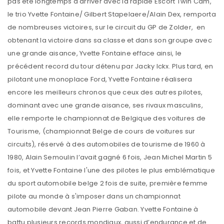
pas été longtemps à arriver avec la rapide Escort Twin Cam,
le trio Yvette Fontaine/ Gilbert Stapelaere/Alain Dex, remporta
de nombreuses victoires, sur le circuit du GP de Zolder, en
obtenant la victoire dans sa classe et dans son groupe avec
une grande aisance, Yvette Fontaine efface ainsi, le
précédent record du tour détenu par Jacky Ickx. Plus tard, en
pilotant une monoplace Ford, Yvette Fontaine réalisera
encore les meilleurs chronos que ceux des autres pilotes,
dominant avec une grande aisance, ses rivaux masculins,
elle remporte le championnat de Belgique des voitures de
Tourisme, (championnat Belge de cours de voitures sur
circuits), réservé à des automobiles de tourisme de 1960 à
1980, Alain Semoulin l’avait gagné 6 fois, Jean Michel Martin 5
fois, et Yvette Fontaine l'une des pilotes le plus emblématique
du sport automobile belge 2 fois de suite, première femme
pilote au monde à s'imposer dans un championnat
automobile devant Jean Pierre Gaban. Yvette Fontaine à
battu plusieurs records mondiaux, aussi d’endurance et de