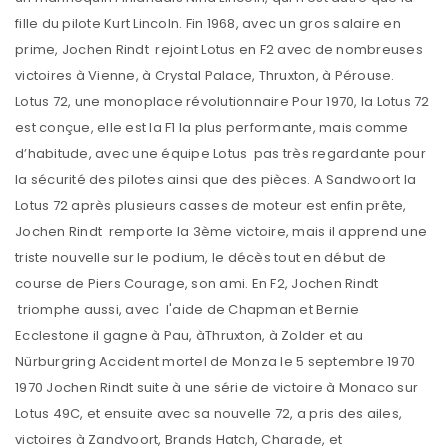
fille du pilote Kurt Lincoln. Fin 1968, avec un gros salaire en
prime, Jochen Rindt rejoint Lotus en F2 avec de nombreuses
victoires à Vienne, à Crystal Palace, Thruxton, à Pérouse.
Lotus 72, une monoplace révolutionnaire Pour 1970, la Lotus 72
est conçue, elle est la F1 la plus performante, mais comme
d’habitude, avec une équipe Lotus pas très regardante pour
la sécurité des pilotes ainsi que des pièces. A Sandwoort la
Lotus 72 après plusieurs casses de moteur est enfin prête,
Jochen Rindt remporte la 3ème victoire, mais il apprend une
triste nouvelle sur le podium, le décès tout en début de
course de Piers Courage, son ami. En F2, Jochen Rindt
triomphe aussi, avec l'aide de Chapman et Bernie
Ecclestone il gagne à Pau, àThruxton, à Zolder et au
Nürburgring Accident mortel de Monza le 5 septembre 1970
1970 Jochen Rindt suite à une série de victoire à Monaco sur
Lotus 49C, et ensuite avec sa nouvelle 72, a pris des ailes,
victoires à Zandvoort, Brands Hatch, Charade, et