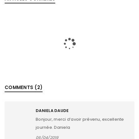
COMMENTS (2)
CADILLAC DEVILLE HISTOIRE DE 15 GÉNÉRATIONS,
DANIELA DAUDE
1903/2005
Bonjour, merci d’avoir prévenu, excellente
By
DANIELA DAUDE
10/01/2023
journée. Daniela
1950, 1960 et 1970, époque dorée des grosses berlines,
06/04/2019