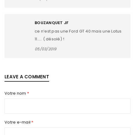
décapotables et coupées, ou la Cadillac DeVille GM
symbolise
BOUZANQUET JF
ce n’est pas une Ford GT 40 mais une Lotus
En savoir plus
1
11….. ( désolé) !
05/03/2019
LEAVE A COMMENT
Votre nom
*
Votre e-mail
*