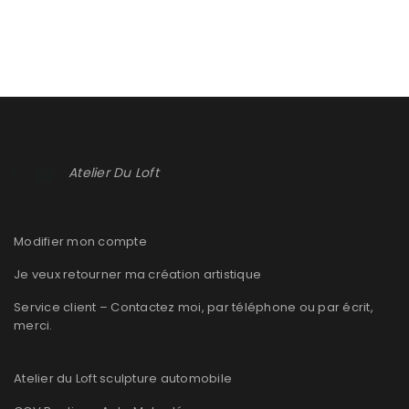
CHRISTINE DACREMONT PILOTE FÉMININE DE RALLYES.
Atelier Du Loft
SON PALMARES
By
DANIELA DAUDE
10/01/2021
Modifier mon compte
Christine Dacremont, originaire des Ardennes, après des
études d’assistante dentaire, elle prend le virus du rallye
Je veux retourner ma création artistique
automobile. De 1970
Service client – Contactez moi, par téléphone ou par écrit,
merci.
En savoir plus
4
Atelier du Loft sculpture automobile