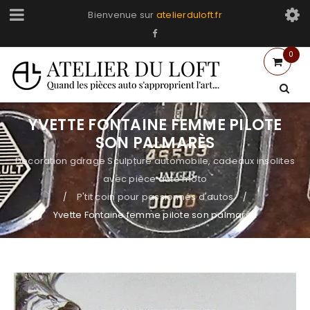
Bienvenue sur
atelierduloft.fr
0
YVETTE FONTAINE FEMME PILOTE
SON PALMARÈS
Decoration garage Sculpture automobile, cadeaux insolites
avec pièce auto moto
P'tit coin pour passionnés d'autos
/
/
Yvette Fontaine femme pilote son palmarès