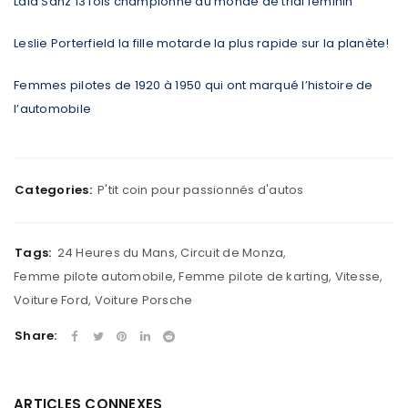
Laia Sanz 13 fois championne du monde de trial féminin
Leslie Porterfield la fille motarde la plus rapide sur la planète!
Femmes pilotes de 1920 à 1950 qui ont marqué l’histoire de
l’automobile
Categories:
P'tit coin pour passionnés d'autos
Tags:
24 Heures du Mans
,
Circuit de Monza
,
Femme pilote automobile
,
Femme pilote de karting
,
Vitesse
,
Voiture Ford
,
Voiture Porsche
Share:
ARTICLES CONNEXES