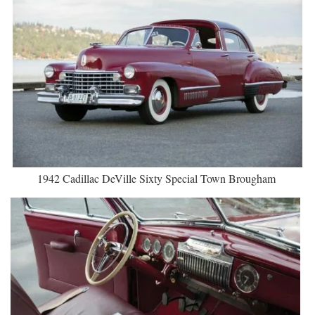
1942 Cadillac DeVille Sixty Special Town Brougham