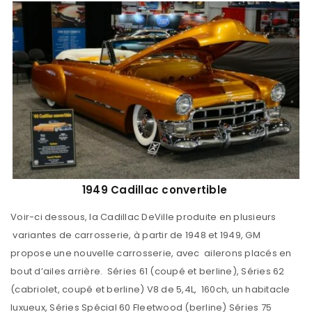
1949 Cadillac convertible
Voir-ci dessous, la Cadillac DeVille produite en plusieurs
variantes de carrosserie, à partir de 1948 et 1949, GM
propose une nouvelle carrosserie, avec ailerons placés en
bout d’ailes arrière. Séries 61 (coupé et berline), Séries 62
(cabriolet, coupé et berline) V8 de 5,4L, 160ch, un habitacle
luxueux, Séries Spécial 60 Fleetwood (berline) Séries 75