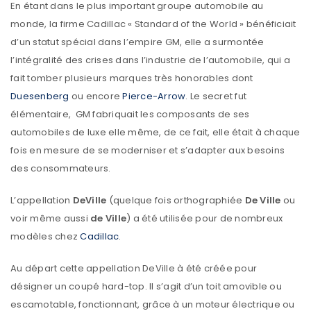
En étant dans le plus important groupe automobile au
monde, la firme Cadillac « Standard of the World » bénéficiait
d’un statut spécial dans l’empire GM, elle a surmontée
l’intégralité des crises dans l’industrie de l’automobile, qui a
fait tomber plusieurs marques très honorables dont
Duesenberg
ou encore
Pierce-Arrow
. Le secret fut
élémentaire, GM fabriquait les composants de ses
automobiles de luxe elle même, de ce fait, elle était à chaque
fois en mesure de se moderniser et s’adapter aux besoins
des consommateurs.
L’appellation
DeVille
(quelque fois orthographiée
De Ville
ou
voir même aussi
de Ville
) a été utilisée pour de nombreux
modèles chez
Cadillac
.
Au départ cette appellation DeVille à été créée pour
désigner un coupé hard-top. Il s’agit d’un toit amovible ou
escamotable, fonctionnant, grâce à un moteur électrique ou