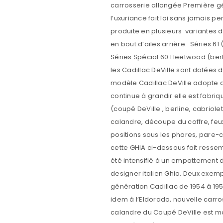
SE CONNECTER
Identifiant ou e-mail
*
Mot de passe
*