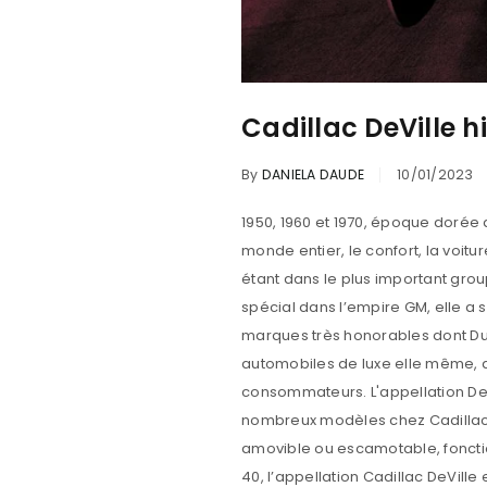
Cadillac DeVille h
By
DANIELA DAUDE
10/01/2023
1950, 1960 et 1970, époque dorée des grosses berlines, décapotables et coupées, ou la Cadillac DeVille GM symbolise dans le monde entier, le confort, la voiture de rêve, et ce, malgré les chocs pétroliers, ainsi qu’une concurrence mondiale croissante. En étant dans le plus important groupe automobile au monde, la firme Cadillac « Standard of the World » bénéficiait d’un statut spécial dans l’empire GM, elle a surmontée l'intégralité des crises dans l’industrie de l’automobile, qui a fait tomber plusieurs marques très honorables dont Duesenberg ou encore Pierce-Arrow. Le secret fut élémentaire, GM fabriquait les composants de ses automobiles de luxe elle même, de ce fait, elle était à chaque fois en mesure de se moderniser et s’adapter aux besoins des consommateurs. L'appellation DeVille (quelque fois orthographiée De Ville ou voir même aussi de Ville) a été utilisée pour de nombreux modèles chez Cadillac. Au départ cette appellation DeVille à été créée pour désigner un coupé hard-top. Il s'agit d'un toit amovible ou escamotable, fonctionnant, grâce à un moteur électrique ou voir même aussi manuellement. Apparue dans les années 40, l’appellation Cadillac DeVille est affectée en 1954, aux modèles Cadillac de finition supérieure Série 62. Ainsi, ses modèles forment en 1965 une série à part entière, et ce, jusqu’en 2005, à travers plusieurs génèses de coupés Cadillac DeVille, berlines, Cadillac DeVille cabriolets, avec ou sans montant central. (Tout renseignement ou modifications sur cet article sont bienvenues, en bas vous avez un endroit pour m'écrire, merci de votre aide, Daniela) 1902 la première Cadillac 17.10.1902, ci dessous, le premier prototype Cadillac. Boite 2 rapports, chassis en acier, roues en bois, pneus pleins, nommée «Little Hercules». Elle consommait 10 litres aux 100 pour une vitesse maxi de 70 km/h. Elle a été présentée pour la première fois au salon de l'auto de New York, en janvier 1903. Cadillac DeVille des années 1930 1930/1940, chaque commande des 4070 exemplaires de la Cadillac V-16 (Sixteen) était une commande personnelle d'un client, dont une grande partie ont été fabriqués en 1930, avec le coup de crayon de Harley J. Earl. C'était la première automobile avec un V16 produite aux USA. Cadillac Deville 1940 Cadillac Deville coupé 1940/1964 séries 62 fait ses débuts dans les années 40, suivent les décapotable et les berlines. Moteur avant, propulsion arrière. Cadillac après guerre série 60s 1946 Cadillac après guerre 1948 Séries 60s Cadillac coupé Deville 1949 Cadillac DeVille années 1950 Les années de rationalisations sont derrière la firme