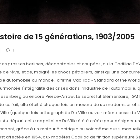
istoire de 15 générations, 1903/2005
1
 Cadillac et le grand faste des années 50 va donner naissance aux plus étonnantes voitures de l’histoire des USA. L’ère spatiale des « Fins Wings s’est abattu depuis peu et comme la firme Cadillac était l’un des avants-coureur de ces fantasmagoriques, c’est tout un changement de cap Afin de pouvoir bénéficier pleinement de la croissance économique des années 1950 et 1960, la GM décide de renouveler ses modèles tous les deux ans, avec en sus, des modifications tous les ans. 1954, Cadillac lance la deuxième génération du coupé DeVille. Dans la lignée des autres, le Coupé Cadillac DeVille a pour objectif premier de confirmer la prédominance de la marque Cadillac dans le créneau des voitures de luxe et de confort pour longues distances. Ci-dessous, l’histoire de la Cadillac Deville de 1942 à 2005. Cadillac séries 61 Buick de 1940 Cadillac Séries 60 Special carrosserie allongée Première génération de Cadillac DeVille de 1942 à 1953 L'esprit Cadillac : On construit des automobile dont l’uxuriance fait loi sans jamais perdre la volonté d’excellence que la firme devait maintenir. Voir-ci dessous, la Cadillac DeVille produite en plusieurs variantes de carrosserie, à partir de 1948 et 1949, GM propose une nouvelle carrosserie, avec ailerons placés en bout d’ailes arrière. Séries 61 (coupé et berline), Séries 62 (cabriolet, coupé et berline) V8 de 5,4L, 160ch, un habitacle luxueux, Séries Spécial 60 Fleetwood (berline) Séries 75 Fleetwood avec la carrosserie inchangée. Cadillac DeVille coupé Hard Top 1949 1950, les Cadillac DeVille sont dotées d’une carrosserie plus élancée, et un pare-brise d’une seule pièce. Cadillac DeVille 1951 1951 Le modèle Cadillac DeVille adopte quelques modifications : enjoliveurs, grille de calandre, obus de pare-chocs, et son triomphe continue à grandir elle est fabriquée à plus de 10.000 exemplaires. 1952 la fabrication Séries 61 est stoppée, il reste la Séries 62 (coupé DeVille , berline, cabriolet et coupé), Séries 60 (berline) Spécial Fleetwood Séries 75 (limousine). Légèrement retouché, calandre, découpe du coffre, feux de recul aux ailerons, moteur 190ch. Cadillac 1953 1953 d’autres améliorations avec feux de positions sous les phares, pare-chocs beaucoup plus mastoc, des obus dans la calandre, moteur passe à 210 ch La conception de cette GHIA ci-dessous fait ressembler à une automobile beaucoup plus petite qu’elle est réellement, comme une Alfa Romeo qui a été intensifié à un empattement de 124 pouces. C’est une Cadillac Series 62 avec une carrosserie spéciale faite par le carrossier designer italien Ghia. Deux exemplaires seulement, et ce pour une commande spéciale d’un concessionnaire à New York. 2ème génération Cadillac de 1954 à 1956 Cadillac DeVille 1954 1954 la Cadillac DeVille est dotée d'un nouveau parebrise panoramique idem à l’Eldorado, nouvelle carrosserie, le moteur passe à 230 ch avec des pistons en aluminium. Cadillac coupé DeVille 1955 1955 La calandre du Coupé DeVille est modifiée, les pneus sont devenus tubeless, les pare-chocs sont aussi modifiés, les feux de positions sont déplacés sous les phares. Cadillac DeVille Sedan 1956 la gamme Eldorado s'enrichit d'un coupé nommé Seville, de nouvelles modifications de la carrosserie, une transmission automatique Hydra-Matic, des positions viennent sous le parechoc, qui est lui aussi modifié, des nouvelles moulures pour un changement de design, moteur 6 L 285ch, la berline devient « Sedant DeVille » 3ème génération de la Cadillac DeVille 1957 à 1958 Cadillac Sedan DeVille 1957 Cette Cadillac ci-dessus est exposée à la porte du musée des voitures d'Elvis Presley, elle est là pour servir en décor, pour que les visiteurs puisse faire des photographies souvenir. Ce musée a d'exposée, la 1ère Stutz Blackhawk de 1970, une Cadillac de 1974, une autre Cadillac rose de 1956, une Cadillac Deville convertible de 1957 series 62 ainsi qu'une Lincoln 1962. 1957 c'est l'arrivée du modèle Eldorado HT Sedan Brougham 70 fabriqué à la main, avec un toit en inox, ainsi qu'une nouveauté changeant l’allure de la Cadillac DeVille, un châssis tubulaire en X surbaissé, moteur V8 de 6 L pour une vitesse de pointe 285 ch. Suite à la transformation en carrosserie hardtop, la Sedan Série 62 devient la plus grande vente de GM Cadillac de l'année. Cadillac Sedan 1958 TOP 1 ventes GM pour 1958 1958, 5 convertibles Eldorado Biarritz ont été fabriquées en 4 sièges, le carrosse favori des grandes stars d'Hollywood, d’autres modifications apparaissent : une calandre avec doubles phares, les ailerons sont beaucoup plus proéminents en arrière, pare-chocs modifiés, moteur 310 ch, en 1958 on parlait pour la Cadillac et aussi pour les autres marques, des années Wurlitzer "du nom du juke-box" tant pour la ligne générale que pour le tableau de bord. La Sedan DeVille est le TOP 1 des ventes de l’année pour GM. 4ème génération de Cadillac DeVille 1959 à 1960 Cadillac Séries 63 de 1959 1959 le catalogue Cadillac propose 13 modèles différents, 142.272 ont été vendues dans le monde entier. Il y a en tout 7 séries, et 13 carrosseries, avec quelques modifications, une nouvelle carrosserie allongée à 3.30 m, une calandre en miroir, immenses 