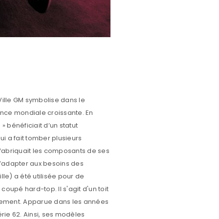
ailerons arrière avec une nacelle pour les feux, lunette arrière panoramique. Moteur 6,4 litres, 325 ch. Séries 60 Special Séries 62 qui étaient les modèles les moins chers de la gamme est devenu séries 6200 Séries 63 avec une finition plus luxueuse Séries 64 Eldorado, on reconnaît le gros monstre avec une large moulure en acier inoxydable un V8, 6 400 cm 3 , 345 ch, vitesse de pointe : 160 km/h. Nombre 1 320 exemplaires fabriqués en 1959. Séries 67 à 8-9 places, nommée Seventy-Five montées sur châssis allongé (voir-ci-dessus) Séries 68 , dont la plupart des carrosseries réalisées seront des pick-up utilisé dans les cortèges funéraires aux USA à 12 places, ambulances, flower-cars Séries 69 qui est modèle unique Berline Eldorado Brougham. Cadillac Eldorato 1959 séries 69 Cadillac Eldorato Brougham 1959 Eldorado ! La plus belle Cadillac mérite bien son nom. Sa ligne extravagante digne des dessins animés Tex Avery. Dans les années 1950, l'époque d'une Amérique triomphante ou l'on découvrait le rock’n’roll, McDonald's et le cinéma en Technicolor. Les modèles DeVille forment la Série 63, la sous-série de la Série 62 dont la série 64 Eldorado et la Série 69 Eldorado Brougham (Série 69). Tous ces modèles ont l’inscription « Sedan DeVille » ou « Coupe DeVille ». 1960 Cadillac DeVille 1960 comme c’était la mode dans les années 60, chaque année avait d'attribué son lot de changements esthétiques. Les modèles de 1959 sont repris moins étincelants, moins délirants avec des ailerons simplifiés, une calandre bien plus simple. L’inscription Cadillac est sur l’aile avant pour les modèles DeVille, 17L aux 100 à 100 km/h. 5ème génération Cadillac DeVille de 1961 à 1962 Cadillac DeVille 1961 1961 le design de toutes les Cadillac sont est entièrement revisitées sur les courbes de l’Eldorado Brougham sauf la Série 75, les ailerons se dédoublent vers le haut et vers le bas. Fin du beau coupé Eldorado, le cabriolet Eldorado Biarritz est fusionné dans la Série 63, le nom « Séville » est transité