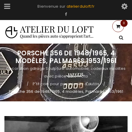
Bienvenue sur
atelierduloft.fr
0
PORSCHE 356 DE 1948/1965, 4
MODÈLES, PALMARÈS 1953/1961
Decoration garage Sculpture automobile, cadeaux insolites
avec pièce auto moto
P'tit coin pour passionnés d'autos
/
/
Porsche 356 de 1948/1965, 4 modèles, Palmarès 1953/1961