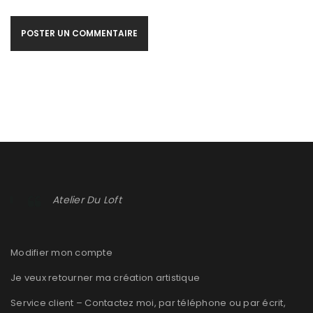
POSTER UN COMMENTAIRE
CADILLAC DEVILLE HISTOIRE DE 15 GÉNÉRATIONS,
1903/2005
By
DANIELA DAUDE
10/01/2023
Atelier Du Loft
1950, 1960 et 1970, époque dorée des grosses berlines,
décapotables et coupées, ou la Cadillac DeVille GM
Modifier mon compte
symbolise
Je veux retourner ma création artistique
En savoir plus
1
Service client – Contactez moi, par téléphone ou par écrit,