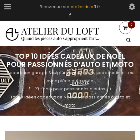
Bienvenue sur
atelierduloft.fr
0
TOP 10 IDÉES CADEAUX DE NOËL
POUR PASSIONNÉS D’AUTO ET MOTO
Decoration garage Sculpture automobile, cadeaux insolites
avec pièce auto moto
P'tit coin pour passionnés d'autos
/
/
Top 10 idées cadeaux de Noël pour passionnés d’auto et
moto