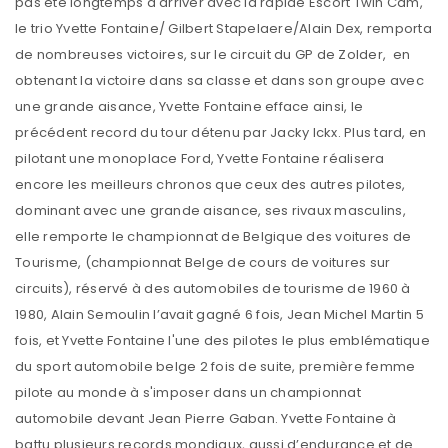
pas été longtemps à arriver avec la rapide Escort Twin Cam,
le trio Yvette Fontaine/ Gilbert Stapelaere/Alain Dex, remporta
de nombreuses victoires, sur le circuit du GP de Zolder, en
obtenant la victoire dans sa classe et dans son groupe avec
une grande aisance, Yvette Fontaine efface ainsi, le
précédent record du tour détenu par Jacky Ickx. Plus tard, en
pilotant une monoplace Ford, Yvette Fontaine réalisera
encore les meilleurs chronos que ceux des autres pilotes,
dominant avec une grande aisance, ses rivaux masculins,
elle remporte le championnat de Belgique des voitures de
Tourisme, (championnat Belge de cours de voitures sur
circuits), réservé à des automobiles de tourisme de 1960 à
1980, Alain Semoulin l’avait gagné 6 fois, Jean Michel Martin 5
fois, et Yvette Fontaine l'une des pilotes le plus emblématique
du sport automobile belge 2 fois de suite, première femme
pilote au monde à s'imposer dans un championnat
automobile devant Jean Pierre Gaban. Yvette Fontaine à
battu plusieurs records mondiaux, aussi d’endurance et de