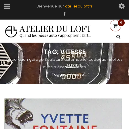
Bienvenue sur
atelierduloft.fr
0
TAG: VITESSE
Decoration garage Sculpture automobile, cadeaux insolites
avec pièce auto moto
Tagged "Vitesse"
/