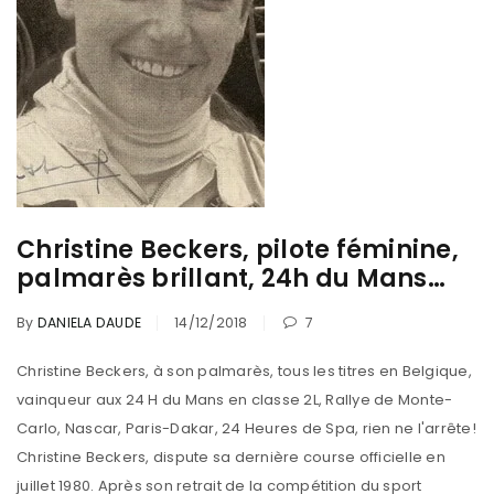
Christine Beckers, pilote féminine,
palmarès brillant, 24h du Mans…
By
DANIELA DAUDE
14/12/2018
7
Christine Beckers, à son palmarès, tous les titres en Belgique, vainqueur aux 24 H du Mans en classe 2L, Rallye de Monte-Carlo, Nascar, Paris-Dakar, 24 Heures de Spa, rien ne l'arrête! Christine Beckers, dispute sa dernière course officielle en juillet 1980. Après son retrait de la compétition du sport automobile, en monoplace, Rallye, course de côte, Tourisme, Paris-Dakar, NASCAR,... étant de formation journaliste, elle exerce maintenant ce métier dans des revues automobiles. Carrière de Christine Beckers femme pilote automobile Dans sa carrière de pilote féminine, Christine Beckers participe de 1973 à 1977, 4 fois aux 24 Heures du Mans, elle s'y distingue en 1974, avec comme coéquipières, Marie Laurent et Yvette Fontaine, remportant l'épreuve en classe 2L, au volant d'une Chevron Seiko. 1976, elle intègre l'écurie Inaltéra, avec Pescarolo et Beltoise, en équipe avec Jean-Pierre Jaussaud et Jean Rondeau. 1977, elle s'associe à Lella Lombardi (seule pilote féminine marquant 1 point au Championnat du Monde de F1). Christine Beckers, obtient alors, la 11ème place meilleur classement féminin existant pour la compétition à ce jour (11ème au classement général). Et ceen lalgré une série de tête-à-queue consécutif à un court-circuit à plus de 320 km à l'heure dans la ligne droite des Hunaudières. En pleine nuit, elle répare seule son Inaltéra, ce qui lui coûte plus de 2 heures d'arrêt, tant sur la piste que dans les stands. Aussi, Christine Beckers était fiancée au Français Roger Dubos (responsable de l'école de pilotage du circuit d'Albi, et champion de France en 1969 de Formule MEP1). Malheureusement Roger décède aux 24 Heures de Spa, lors d'un accident avec l'Allemand Hans-Peter Joisten en 1973. Christine Beckers participe au Paris/ Dakar, en 1979, 1980 et 1982. Christine Beckers, est la seule pilote féminine européenne, à s'être qualifiée en Nascar sur l'ovale de Daytona. Prenant part à deux éditions des 24 Heures, au volant de l'Inaltera et de la BMW M3. Michèle Mouton, Vice-Championne du Monde des Rallyes, estimait qu’une femme pilote automobile, aurait des difficultés à être Championne du Monde de F1. Aussi, les femmes pilotes, selon Michèle, ayant un instinct de conservation plus développé qui les empêchait d’aller chercher la toute dernière limite. He bien, il à été demandé à Christine Beckers son avis, voici sa response : « Je ne suis pas d’accord du tout ! J’avais lu effectivement ce commentaire à l’époque où je roulais avec les Williams F1. J’étais à Magny-Cours, nous venions d’adopter des enfants. Mon mari m’avait dit que maintenant que j’étais maman, j’irais plus doucement… Dans le premier gauche après les stands, qui passe à fond mais tout juste avec une Formule 1, j’ai pensé à mes enfants, j’ai mis le pied à fond et je leur ai dit en pensée « mes enfants, si vous saviez comme maman prend son pied ! » Donc pour moi, ça n’a rien changé à ma façon de conduire. Quand on est au volant, on ne pense plus à rien d’autre que son pilotage. A Magny-Cours, dans ce premier virage, c’était un peu spécial, mais dans le virage suivant, c’était déjà oublié.” Christine Beckers après la compétition automobile Depuis son retrait de la compétition automobile, Christine Beckers pratique la moto, l'aviation, le parapente et le quad. Avec son mari Louis Schmitz, ils sponsorisent en F1 Thierry Boutsen, et ils effectuent plusieurs traversées du désert Avec l'aide de Thierry et Ayrton Senna, ils ont adopté 2 enfants originaires du Brésil. Christine Beckers raconte sa participation au Nascar En demandant à Christine Becker, qu'elle était l'expérience dans sa carrière qui était la plus marquante ? voici sa réponse : « Je crois que, en dehors du Mans, c’est quand même cette expérience en NASCAR à Daytona lors des 400 Miles. C’était tellement différent de tout ce que j’avais fait jusque là. Le NASCAR, c’est un monde très fermé, déjà même pour les hommes, alors que dire pour une femme ? C’est sûr qu’on était regardées avec des grands yeux. A l’époque en NASCAR, il n’ y avait qu’une seule femme, Janet Guthrie. Quand j’ai participé pour la première fois, je ne pensais évidemment pas gagner, mais je voulais progresser. C’est ce que j’ai fait, en partant de la quarantième place pour être à peu près vingt-cinquième au moment de mon abandon. Ce n’était pas si mal… J’ai dépassé les voitures, j’ai compris assez vite le principe de l’aspiration, c’était vraiment intéressant. Ceux qui ne l’ont pas fait trouvent ça idiot de tourner en rond. Il faut monter haut vers le mur, il y a une vraie technique et il faut apprendre vite car on n’avait pas beaucoup de tours pour se qualifier. Le système de qualifications était particulier. Nous étions rien que nous en piste avec deux tours pour se qualifier, ce qui n’est pas beaucoup.” Les débuts de Christine Beckers La passion de la compétition automobile, à commencé en 1958, Christine Beckers avait alors 15 ans, lorsque son père l’emmène avec ses petits frères, à un grand prix de F1 à Francorchamps, elle a été de suite envoûtée. Depuis toute petite, lorsque l'on posait la question à Christine Beckers, que compte tu faire lorsque tu seras grande ? Christine répondait "Pilote de F1" Depuis ce dimanche de 1958, malgré les batailles avec son papa, les craintes de sa maman, rien ne l'a démotivé pour tenter de faire carrière en tant que femme pilote automobile. C'est donc un rêve qui s'est concrétisé le 26 février 1966 pour son premier rallye. Aussi, ce rêve s'est poursuivit pendant 15 ans, et environ 200 compétitions, jusqu'au Paris-Dakar en 1982 Deux documents concernant cette fabuleuse pilote automobile Christine Beckers . Tout d'abord une photo dédicacée, de Christine Beckers, commémorant des divers titres de championne de Belgique des conductrices, de Christine Beckers, et la représentant à bord du proto Fiat Abarth X 1/9 Montage de photos que Christine Beckers avait dédicacé. Palmarès de Christine Beckers, femme pilote 1966 Pendant 2 ans Christine Beckers fait ses débuts en rallye en NSU. 3ème en classe GT /TS 1150 et 32ème au général des 12 heures de HUY NSU Prinz 1000, mais la course est arrêtée. 1967 Christine est vainqueur du Chalenge éponoyme et remporte son premier titre de Championne de Belgique des Conductrices. 2ème de catégorie aux 12 Heures de Huy et 11ème au général /NSU Wankel. 3ème en classe IV - 16ème aux 12 heures d'ypres / n° 7 / NSU wankel / 16ème au général / Christine Beckers / Stalpaert Etienne Christine Beckers participe aux 24 heures de Francorchamps avec Marie-Claude Beaumont 1968 Après plusieurs succès en NSU 1000 TT et quelques courses en monoplace Formule Vee, Christine Beckers est engagée chez Alfa Romeo Benelux 1ère au classement général de la course de côte d'Houyet « De La Reine » au volant d’une l'Alfa GTA SA du Team Lucien Bianchi. 1ère en groupe 1 et 4ème Rallye Andernach-Nurbürgring-Saint Amand-les-Eaux: N° 40, Pilotes Christine Beckers /Chavan Sprint GTV/NH38 1ère de sa classe Course de côte De La Roche Christine / GTA-SA / + 2000 Tourisme 1ère classe II/V 1000 aux 12 heures de l’EST, pilotes : Christine Beckers -Stalpaert Etienne / 11ème au général 4ème aux 12 Heures d’Ixelles, pilotes : Christine Beckers -Chavan / GTV 8ème aux Coupes de l’Avenir Zolder Christine Beckers / GTA 2ème en classe 1 /2 aux 12 heures d’Ypres et 8ème au général, pilotes : Christine Beckers/ Etienne Staelpart n° 50 sur Alfa Romeo Veloce immatriculé NH.389 10ème R.A.C.E. Rallye d’Espagne n°50 / pilotes : Christine Beckers -Biche / Alfa Romeo Giulia Sprint GTV 1ère de sa classe Course de côte de Tros Marets n°30 / 3e au général / GTA-SA / + 2000cc (voir photo) 23ème aux 24 Heures de Francorchamps / Pilotes féminines : Christine Beckers-Nicole Sol / 1750 Berlina / Alfa Romeo Benelux Criterium des Cevennes Wollek n°68 / DNF / Giulia GTA / Alfa Romeo Belgique (voir photo) Abandon Rallye Flandre-Hainaut / DNF / Sprint GT / (Pas classée dans les 20 premiers) (voir photo) Sur NSU TTS, Christine Beckers abandonne sur sortie de route à Gives (sans gravité) 1969 1ère de sa classe Course de côte de Marche-en-Famenne / 4e au général / GTA-SA / + 2000cc (voir photo) 1ère classe GT- Rallye des 3 Provinces / Christine Beckers -Demey / Duetto / 5ème au général 1ère de sa classe Course de côte du Condroz / GTA-SA / + 2000cc 1ère de sa classe Rallye d’Herbeumont – Saint Cecile GTA-SA / + 2000cc & Coupe des Dames 2ème classe 1300 tourisme, du North Sea Trophy / GTAJ /5ème au général 2ème sur spyder Alfa duetto, Christine Beckers termine 4 ème au général et 2 ème de groupe après avoir réalisé plusieurs temps scratch à Modave . 2ème classe 1300 turismo aux 4 Heures de Monza / pilotes : Christine-Demoulin / GTAJ / 9ème au général 4ème aux 12 Heures de Huy (d’Ypres) n°2 / Alfa Romeo Giulia GT Veloce 1750 7ème Grand prix de Zolder/ Christine Beckers / GTA 10 ème Tulpenrallye/ Pilotes : Christine Beckers - Gaby Arendt / 1750 Duetto 10ème Coupes de Spa / pilotes : Christine Beckers -Stalpaert Etienne / DNF / Alfa Romeo 1750 13ème au rallye Bulawayo / pilotes : Martin- Christine Beckers / 1750 Berlina 18ème au Rallye Kyalami 9 heures Sonnenschein / 1750 Berlina 26ème du rallye Bekers van de Toekomst Zolder / (2e manche – pas qualifié pour le finale) / GTAJ Course de côte du Houyet n°204 (voir photo) Rally Monte Carlo / Christine Beckers /Arents Gaby / Lancia Fulvia HF / n°135 Grand prix des Frontières Chimay / DNF / GTA-SA / Bris de suspension 24 Heures de Francorchamps Pilotes : Christine Beckers-Demoulin / DNF / GTA / Team Lucien Bianchi / Moteur Coupe des Alpes Pilotes : Bob Wollek-Christine Beckers n°71 groupe 5 / DNF / ALFA ROMEO GTA / Perdu le road-book et collision avec MARTINACHE en retournant pour essayer de le retrouver. Tour de France Christine-Biche / DNF / GTAJ / Ecurie GRAFO / abandon 1970 1er de sa classe Course de côte