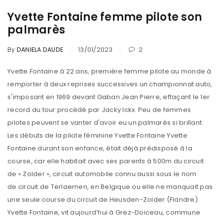
Yvette Fontaine femme pilote son
palmarès
By
DANIELA DAUDE
13/01/2023
2
Yvette Fontaine à 22 ans, première femme pilote au monde à
remporter à deux reprises successives un championnat auto,
s'imposant en 1969 devant Gaban Jean Pierre, effaçant le 1er
record du tour procédé par Jacky Ickx. Peu de femmes
pilotes peuvent se vanter d'avoir eu un palmarès si brillant.
Les débuts de la pilote féminine Yvette Fontaine Yvette
Fontaine durant son enfance, était déjà prédisposé à la
course, car elle habitait avec ses parents à 500m du circuit
de « Zolder », circuit automobile connu aussi sous le nom
de circuit de Terlaemen, en Belgique ou elle ne manquait pas
une seule course du circuit de Heusden-Zolder (Flandre).
Yvette Fontaine, vit aujourd’hui à Grez-Doiceau, commune