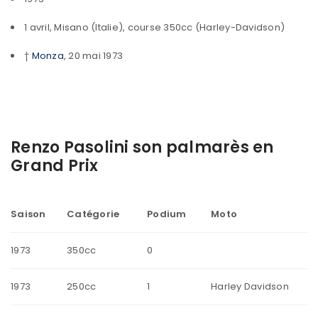
1 avril, Misano (Italie), course 350cc (Harley-Davidson)
†
Monza
, 20 mai 1973
Renzo Pasolini son palmarès en
Grand Prix
Saison
Catégorie
Podium
Moto
1973
350cc
0
1973
250cc
1
Harley Davidson