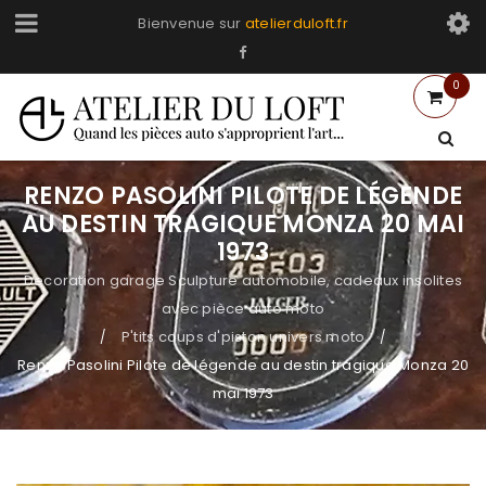
Bienvenue sur
atelierduloft.fr
0
RENZO PASOLINI PILOTE DE LÉGENDE
AU DESTIN TRAGIQUE MONZA 20 MAI
1973
Decoration garage Sculpture automobile, cadeaux insolites
avec pièce auto moto
P'tits coups d'piston univers moto
/
/
Renzo Pasolini Pilote de légende au destin tragique Monza 20
mai 1973