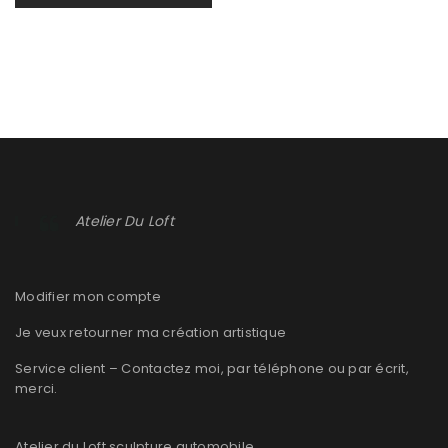
En savoir plus
0
Atelier Du Loft
Modifier mon compte
Je veux retourner ma création artistique
Service client – Contactez moi, par téléphone ou par écrit,
merci.
Atelier du Loft sculpture automobile