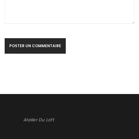
IDÉE DÉCO TOILETTES POUR PASSIONNÉS D’AUTOS,
MOTOS ? EN VOICI 10
By
DANIELA DAUDE
15/04/2020
Idée déco toilettes, ne cherchez plus, voici 10 ou voir même
POSTER UN COMMENTAIRE
une idée déco toilettes pour passionnées d’autos et
En savoir plus
0
Atelier Du Loft