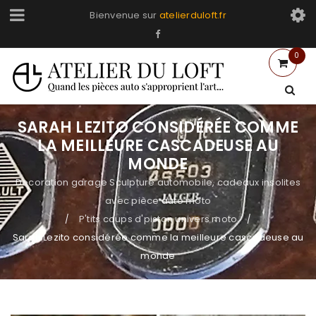
Bienvenue sur
atelierduloft.fr
0
SARAH LEZITO CONSIDÉRÉE COMME
LA MEILLEURE CASCADEUSE AU
MONDE
Decoration garage Sculpture automobile, cadeaux insolites
avec pièce auto moto
P'tits coups d'piston univers moto
/
/
Sarah Lezito considérée comme la meilleure cascadeuse au
monde