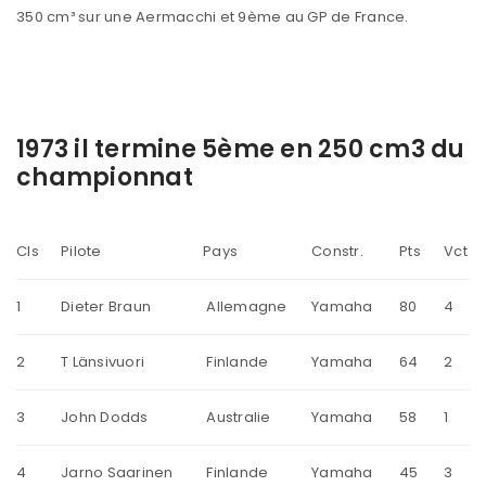
350 cm³ sur une Aermacchi et 9ème au GP de France.
1973 il termine 5ème en 250 cm3 du
championnat
Cls
Pilote
Pays
Constr.
Pts
Vct
1
Dieter Braun
Allemagne
Yamaha
80
4
2
T Länsivuori
Finlande
Yamaha
64
2
3
John Dodds
Australie
Yamaha
58
1
4
Jarno Saarinen
Finlande
Yamaha
45
3