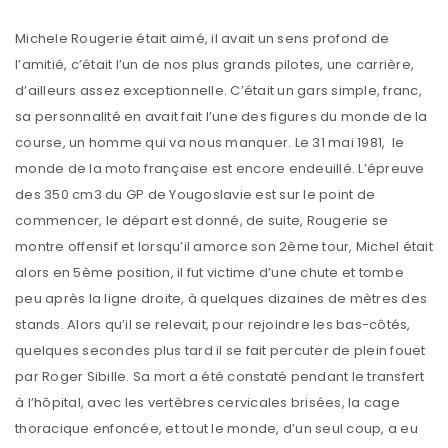
Michele Rougerie était aimé, il avait un sens profond de
l’amitié, c’était l’un de nos plus grands pilotes, une carrière,
d’ailleurs assez exceptionnelle. C’était un gars simple, franc,
sa personnalité en avait fait l’une des figures du monde de la
course, un homme qui va nous manquer. Le 31 mai 1981, le
monde de la moto française est encore endeuillé. L’épreuve
des 350 cm3 du GP de Yougoslavie est sur le point de
commencer, le départ est donné, de suite, Rougerie se
montre offensif et lorsqu’il amorce son 2ème tour, Michel était
alors en 5ème position, il fut victime d’une chute et tombe
peu après la ligne droite, à quelques dizaines de mètres des
stands. Alors qu’il se relevait, pour rejoindre les bas-côtés,
quelques secondes plus tard il se fait percuter de plein fouet
par Roger Sibille. Sa mort a été constaté pendant le transfert
à l’hôpital, avec les vertèbres cervicales brisées, la cage
thoracique enfoncée, et tout le monde, d’un seul coup, a eu