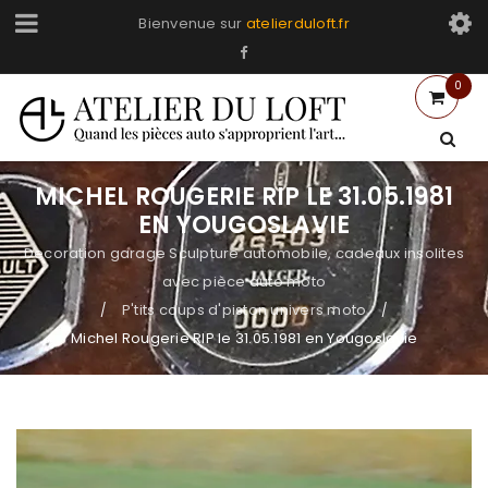
Bienvenue sur
atelierduloft.fr
0
MICHEL ROUGERIE RIP LE 31.05.1981
EN YOUGOSLAVIE
Decoration garage Sculpture automobile, cadeaux insolites
avec pièce auto moto
P'tits coups d'piston univers moto
/
/
Michel Rougerie RIP le 31.05.1981 en Yougoslavie